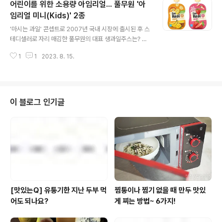
어린이를 위한 소용량 아임리얼... 풀무원 '아
안심하고 먹을 수 있는 좋은 제품들의 인기가 높아지고 있
는데요. 오늘 소개해드릴 제품 역시 그 기준에 부합하는 까
임리얼 미니(Kids)' 2종
글 내용
다롭게 만든 소시지. 바로 풀무원 계열의 LOHAS Fresh
'마시는 과일' 콘셉트로 2007년 국내 시장에 출시된 후 스
Market, 올가홀푸드의 '벚나무로 훈연한 소시지'입니다.
테디셀러로 자리 매김한 풀무원의 대표 생과일주스는? 풀
올가가 새롭게 선보이는 이번 훈제 소시지는 벚나무로 5시
사이 가족분들이라면 너무도 잘 아는 그 이름 바로 '아임리
간 동안 정성껏 훈연하는 과정을 통해 은은한 색과 맛을 낸
1
1
2023. 8. 15.
얼'인데요. 지난해부터는 모든 제품을 100% 천연 과즙으
것이 특징이에요. 여기..
로 바꾸고 '무가당' 주스로 리뉴얼을 진행했죠. 이렇게 점점
발전해 온 아임리얼. 최근엔 아이들을 위한 100ml 핸디사
이즈 '아임리얼 미니'가 출시 됐다고 하는데요. ‘아임리얼
미니’ 역시 ‘아임리얼’의 브랜드 원칙에 따라 정제수나 설탕
이 블로그 인기글
을 첨가하지 않고 100% 생과일을 그대로 착즙해 맛있고
건강하게 만들었고요. 제품은 단 1초도 가열하지 않는 ‘비
가열 살균’ 공법을 적용해 생과일 원물의 영양 손실은 최소
화하고 신선도는 높였죠. 새콤달콤한 딸기의 맛과 향이 그
대로 살아있어 과육..
[맛있는Q] 유통기한 지난 두부 먹
찜통이나 찜기 없을 때 만두 맛있
어도 되나요?
게 찌는 방법~ 6가지!