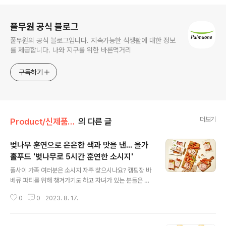
로그 정보
풀무원 공식 블로그
풀무원의 공식 블로그입니다. 지속가능한 식생활에 대한 정보
를 제공합니다. 나와 지구를 위한 바른먹거리
구독하기
더보기
Product/신제품 인사드려요!
의 다른 글
벚나무 훈연으로 은은한 색과 맛을 낸... 올가
홀푸드 '벚나무로 5시간 훈연한 소시지'
글 내용
풀사이 가족 여러분은 소시지 자주 찾으시나요? 캠핑장 바
베큐 파티를 위해 챙겨가기도 하고 자녀가 있는 분들은 아
이들을 위한 반찬으로 많이 찾곤 하는데요. 아무래도 소시
0
0
2023. 8. 17.
지는 가공 조리식품이다 보니 아이들에게 줄 때 어느 정도
망설이는 것도 사실이죠. 최근 즐거운 건강관리의 '헬시 플
레저'와 꼼꼼한 성분확인의 '체크슈머' 트렌드를 통해 정말