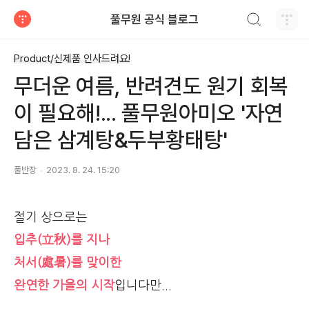
검색하기
풀무원 공식 블로그
티스토리
Product/신제품 인사드려요!
무더운 여름, 반려견도 원기 회복
이 필요해!... 풀무원아미오 '자연
담은 삼계탕&두부황태탕'
풀반장
2023. 8. 24. 15:20
절기 상으로는
입추(立秋)를 지나
처서(處暑)를 맞이한
완연한 가을의 시작
입니다만...