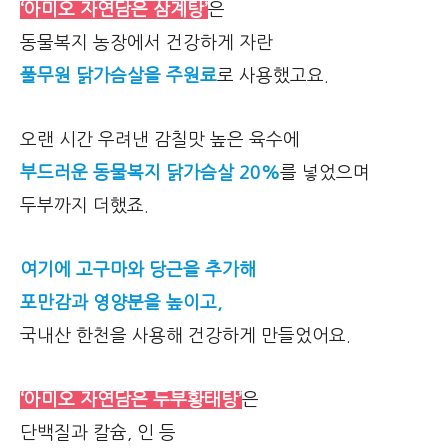
‘아미오 자연담은 삼계탕’
은
동물복지 농장에서 건강하게 자란
풀무원 닭가슴살을 주원료
로 사용했고요.
오랜 시간 우려낸 감칠맛 높은 육수에
부드러운 동물복지 닭가슴살 20%
를 넣었으며
두부까지 더했죠.
여기에 고구마와 당근을 추가해
포만감과 영양분을 높이고,
국내산 한천을 사용해 건강하게 만들었어요.
‘아미오 자연담은 두부황태탕’
은
단백질과 칼슘, 인 등