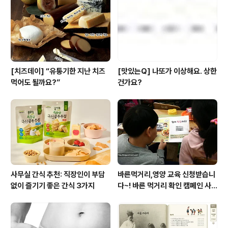
[치즈데이] “유통기한 지난 치즈
[맛있는Q] 나또가 이상해요. 상한
먹어도 될까요?”
건가요?
사무실 간식 추천: 직장인이 부담
바른먹거리,영양 교육 신청받습니
없이 즐기기 좋은 간식 3가지
다~! 바른 먹거리 확인 캠페인 사
이트 오픈!