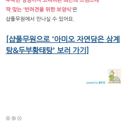
부족한 영양까지 고려하는 최근의 트렌드에
딱 맞는 '반려견을 위한 보양식'
은
샵풀무원에서 만나실 수 있어요.
[샵풀무원으로 '아미오 자연담은 삼계
탕&두부황태탕' 보러 가기]
(새창열림)