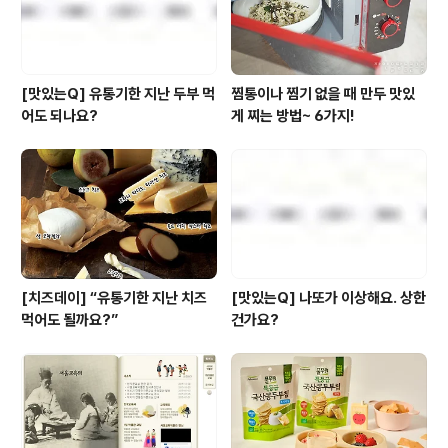
칼로리 조절..
[맛있는Q] 유통기한 지난 두부 먹
찜통이나 찜기 없을 때 만두 맛있
어도 되나요?
게 찌는 방법~ 6가지!
[치즈데이] “유통기한 지난 치즈
[맛있는Q] 나또가 이상해요. 상한
먹어도 될까요?”
건가요?