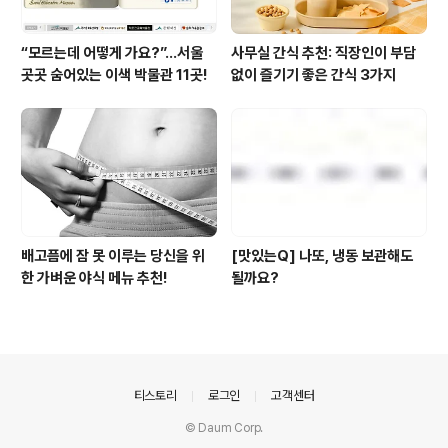
“모르는데 어떻게 가요?”...서울
사무실 간식 추천: 직장인이 부담
곳곳 숨어있는 이색 박물관 11곳!
없이 즐기기 좋은 간식 3가지
배고픔에 잠 못 이루는 당신을 위
[맛있는Q] 나또, 냉동 보관해도
한 가벼운 야식 메뉴 추천!
될까요?
의안내
티스토리
로그인
고객센터
© Daum Corp.