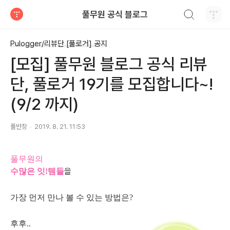
검색하기
풀무원 공식 블로그
티스토리
Pulogger/리뷰단 [풀로거] 공지
[모집] 풀무원 블로그 공식 리뷰
단, 풀로거 19기를 모집합니다~!
(9/2 까지)
풀반장
2019. 8. 21. 11:53
풀무원의
을
수많은 잇!템들
가장 먼저 만나 볼 수 있는 방법은?
후후..