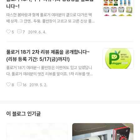
니다~!
글 내용
따스한 봄바람과 함께 풀로거 여러분의 곁으로 다가온 택
배 상자. 그 안엔.. 두둥. 풀반장이 고르고 또 고른 신상 풀무
원 제품들이 가득!! 바로 우리 풀로거 18기 여러분의 리뷰
5
7
2019. 6. 4.
제품들이었는데요. 역시나 큰 손 풀반장의 매직터치가 가
미된 만큼 푸짐함이 일품이었죠. 한번 보고 갈까요? 하나.
둘. 셋. 넷.... 헉! 무려 24종의 제품이!!! 심지어 리뷰를 위해
풀로거 18기 2차 리뷰 제품을 공개합니다~
같은 제품이 여러개 들어있기도 했으니 택배 상자가 정~~
~말 무거우셨을듯 하네요. 후후. 그런 풀반장의 마음에 보
(리뷰 등록 기간: 5/17(금)까지!)
글 내용
답하듯 열정적인 리뷰로 답해주신 풀로거 18기 여러분! 이
풀로거 18기 여러분~! 풀반장은 이번에도 믿고 있었답니
자리를 빌려 다시 한 번 고맙고. 감사하고. 사..사.. 좋아한다
다. 풀로거 여러분의 멋진 리뷰를 말이죠. 1차 리뷰를 멋지
는 말씀 전합니다! 풀로거 18기의 리뷰는 풀반장이 한편 한
게 해주신 만큼 2차 리뷰 제품 선정에 고민이 많았는데요.
편 꼼꼼히 살펴보고 보고 또 봤거든요! 보내주신 피드..
8
16
2019. 5. 2.
1차 때 멋진 리뷰를 선사해주신 풀로거 18기 분들께 보답
하고자 아주 가벼운 제품들로 준비했거든요, 믱? 무...거운
게 아니라 가볍다구요? 네~ 맞아요! 칼로리는 낮추고 영양
은 채운 제품들로 골랐거든요. 그래서 2차 리뷰의 주제는
"가벼운 녀석들로 기분 up~~!" 제품은 가볍지만 풀로거분
이 블로그 인기글
들을 위한 리뷰 박스는 이번에도 무겁게! ㅎㅎ 무거움 속에
가벼움이 가득 담긴 풀로거 리뷰 박스는 지금 배.송.중! 리
뷰 박스가 도착하기 전 어떤 제품들이 도착할지 살짝 한 번
엿보기 타임~! 오케? 하나. 언제 먹어도 부담없는 맛있는