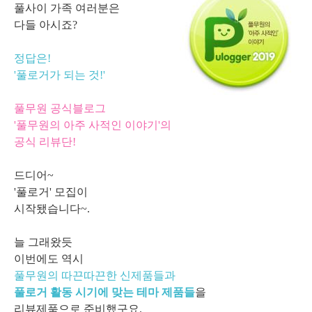
풀사이 가족 여러분은
다들 아시죠?
정답은!
'풀로거가 되는 것!'
풀무원 공식블로그
'풀무원의 아주 사적인 이야기'의
공식 리뷰단!
드디어~
'풀로거' 모집이
시작됐습니다~.
늘 그래왔듯
이번에도 역시
풀무원의 따끈따끈한 신제품들과
풀로거 활동 시기에 맞는 테마 제품들
을
리뷰제품으로 준비했구요.