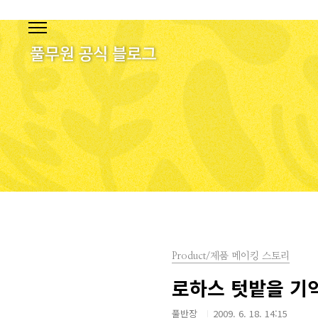
본문 바로가기
Product/제품 메이킹 스토리
로하스 텃밭을 기
풀반장
2009. 6. 18. 14:15