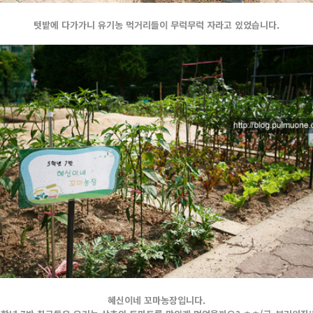
텃밭에 다가가니 유기농 먹거리들이 무럭무럭 자라고 있었습니다.
혜신이네 꼬마농장입니다.