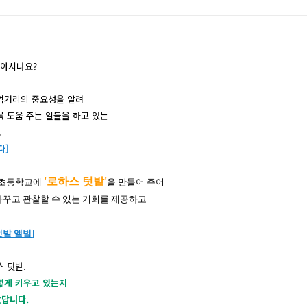
 아시나요?
먹거리의 중요성을 알려
 도움 주는 일
들을 하고 있는
.
다
]
'로하스 텃밭'
 초등학교에
을 만들어 주어
가꾸고 관찰할 수 있는 기회를 제공하고
.
]
텃밭 앨범
 텃밭.
떻게 키우고 있는지
왔답니다.