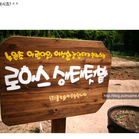
시죠? ^ ^