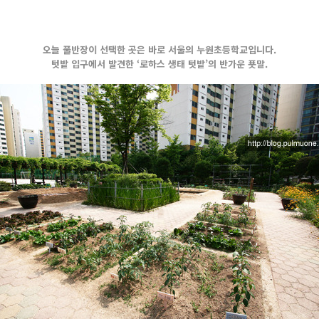
오늘 풀반장이 선택한 곳은 바로 서울의 누원초등학교입니다.
텃밭 입구에서 발견한 ‘로하스 생태 텃밭’의 반가운 푯말.