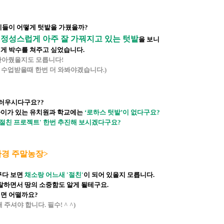
이들이 어떻게 텃밭을 가꿨을까?
정성스럽게 아주 잘 가꿔지고 있는 텃밭
,
을 보니
게 박수를 쳐주고 싶었습니다.
 안아줬을지도 모릅니다!
 수업받을때 한번 더 와봐야겠습니다.)
부러우시다구요??
이가 있는 유치원과 학교에는
‘로하스 텃밭’이 없다구요?
'절친 프로젝트' 한번 추진해 보시겠다구요?
환경 주말농장>
꾸다 보면
채소랑 어느새 '절친'
이 되어 있을지 모릅니다.
관찰하면서 땅의 소중함도 알게 될테구요.
시면 어떨까요?
주셔야 합니다. 필수! ^ ^)