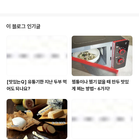
곤 했더랬습니다. ;;; 우리가 사랑하는 국물에 대체 무슨 일
이 있었던 걸까요? . . . . . 모두들 평화로운 세상을 꿈꾸지
만 세계 곳곳에서는 여전히 크고 작은 전쟁이 벌어지고 있
습니다. ... 나라 간, 종교 간, 기업 간, 그리고… 연인, 부부
이 블로그 인기글
간에도…?! (소설가 이외수 님 부부는 남녀 간의 사랑보다
는 전우애로 산다고 했더랬습니다… 공감 꾸욱?!...;;) 우리
의 밥상도 예외는 아니어서 누가, 무엇으로, 인간의 혀 끝을
사로 잡을 것인가,를 놓고 치열한 전쟁이 벌어..
[맛있는Q] 유통기한 지난 두부 먹
찜통이나 찜기 없을 때 만두 맛있
어도 되나요?
게 찌는 방법~ 6가지!