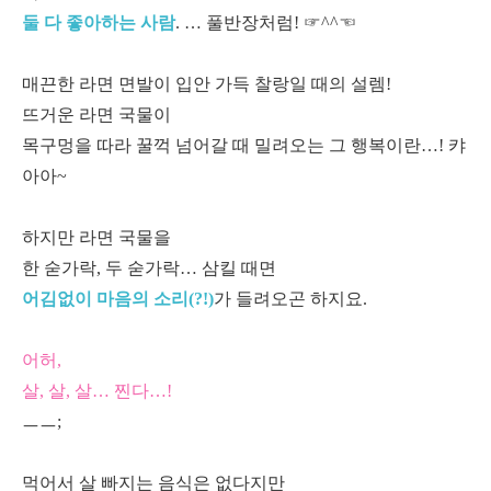
둘 다 좋아하는 사람
. … 풀반장처럼! ☞^^☜
매끈한 라면 면발이 입안 가득 찰랑일 때의 설렘!
뜨거운 라면 국물이
목구멍을 따라 꿀꺽 넘어갈 때 밀려오는 그 행복이란…! 캬
아아~
하지만 라면 국물을
한 숟가락, 두 숟가락… 삼킬 때면
어김없이 마음의 소리(?!)
가 들려오곤 하지요.
어허,
살, 살, 살… 찐다…!
ㅡㅡ;
먹어서 살 빠지는 음식은 없다지만