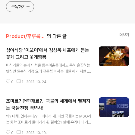
구독하기
더보기
Product/후루룩! 라면데이
의 다른 글
심야식당 '이꼬이'에서 김상욱 셰프에게 듣는
꽃게 그리고 꽃게짬뽕
글 내용
미식가들의 순례지 서울 동부이촌동에서도 특히 손꼽히는
맛집인 일본식 가정 요리 전문점 에서는 매일 해가 지면 . . .
. . 김상욱 셰프의 손끝에서 “제철 맞은 꽃게 한 마리”와 “
0
1
2012. 10. 24.
한 봉지”의 마법이 시작됩니다. 카피카피룸룸~ 카피카피
룸룸~ (읭?! 의 그것?! ;;;) 우리의 지친 영혼을 달래줄 한 젓
가락, 한 숟가락의 이꼬이(=휴식)같은 피로회복제이자 오
조미료? 천연재료?.. 국물의 세계에서 펼쳐지
직, 에서만 맛볼 수 있는 가을밤의 소울푸드는 바로 요거지
요. >^^
는 국물전쟁 백년사!
글 내용
왜? 대체, 언제부터?? 그러니까 왜, 라면 국물에는 MSG라
는 화학 조미료가 들어가게 된 걸까요? 한때 우리나라 거의
모든 가정에서는 MSG가 든 화학 조미료가 필수 양념이었
0
1
2012. 10. 10.
으며, 특히 국물 요리를 할 적에는 밥 숟가락 하나 가득 넣