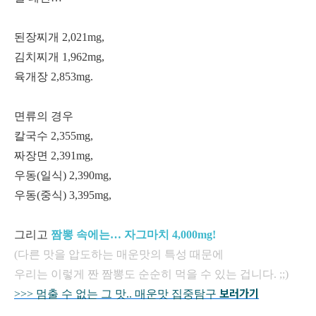
된장찌개
2,021mg,
김치찌개
1,962mg,
육개장
2,853mg.
면류의 경우
칼국수
2,355mg,
짜장면
2,391mg,
우동(일식)
2,390mg,
우동(중식)
3,395mg,
그리고
짬뽕 속에는… 자그마치 4,000mg!
(다른 맛을 압도하는 매운맛의 특성 때문에
우리는 이렇게 짠 짬뽕도 순순히 먹을 수 있는 겁니다. ;;)
보러가기
>>> 멈출 수 없는 그 맛.. 매운맛 집중탐구