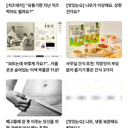
[치즈데이] “유통기한 지난 치즈
[맛있는Q] 나또가 이상해요. 상한
먹어도 될까요?”
건가요?
“모르는데 어떻게 가요?”...서울
사무실 간식 추천: 직장인이 부담
곳곳 숨어있는 이색 박물관 11곳!
없이 즐기기 좋은 간식 3가지
배고픔에 잠 못 이루는 당신을 위
[맛있는Q] 나또, 냉동 보관해도
한 가벼운 야식 메뉴 추천!
될까요?