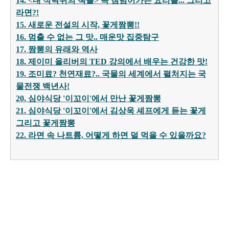
14. <내 식탁위의 책들> 속 침넘어가는 요리들... 그리고
라면?!
15. 새로운 전설의 시작, 꽃게짬뽕!!
16. 멈출 수 없는 그 맛.. 매운맛 집중탐구
17. 짬뽕의 유래와 역사
18. 제이미 올리버의 TED 강의에서 배우는 건강한 맛!
19. 조미료? 천연재료?.. 국물의 세계에서 펼처지는 국
물전쟁 백년사!
20. 심야식당 '이꼬이'에서 만난 꽃게짬뽕
21. 심야식당 '이꼬이'에서 김상욱 셰프에게 듣는 꽃게
그리고 꽃게짬뽕
22. 라면 속 나트륨, 어떻게 하면 덜 먹을 수 있을까요?