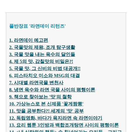
풀반장표 '라면데이 리턴즈'
1. 라면데이 예고편
2. 국물맛의 제왕, 조개 탐구생활
3. 국물 맛을 내는 육수의 달인들
4. 제 5의 맛, 감칠맛의 비밀은?!
5. 국물 맛, 그 신비의 비법 대
공개!
!
6. 피스타치오 미소와 MSG의 대결
7. 시대별 라면국물 변천사
8. 냉면 육수와 라면 국물 사이의 평행이론
9. 책으로 찾아보는 '맛'의 철학
10. 가상뉴스로 본 신제품 '꽃게짬뽕'
11. 맛을 공부한다?! 세계의 '맛' 공부
12. 독립영화, 바다가 육지라면 속 라면이야기
13. 요리 웹툰 3인방과 백합조개탕면 사이의 평행이론