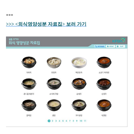
***
>>> <외식영양성분 자료집> 보러 가기