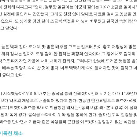
테 전화해 다짜고짜 “엄마, 열무랑 얼갈이는 어떻게 절이는 거야? 소금은 얼마나? 
만 실전에 돌입하니 갑갑했다. 그래도 친정 엄마 말대로 재료를 절이고 양념을 만든
수 없었다. 또 싱거운 것만 같아 조금씩 액젓을 더 넣어 버무렸고 결국엔 “밥이랑
고 말았다.
 높은 벽과 같다. 도대체 맛 좋은 배추를 고르는 일부터 맛이 좋고 저장성이 좋
채워 감싸는 일까지 도통 감이 안 잡히는 과정의 연속이다. 그 중에서도 김치의
 맛으로 따지자면 가을에 서리 내리기 전까지, 그러니까 한낮에 뜨거운 햇볕을 받
 배추는 적당히 속이 찬 것이 좋다. 너무 빡빡하게 속이 들어차면 맛이 덜하고 
 좋다고 한다.
기 시작했을까? 우리의 배추는 중국을 통해 전해졌다. 전래 시기는 대개 1400년
보다 약초의 개념으로 서술되어 있다고 한다. 한동안 민간요법으로 배추가 쓰였
르기도 했다. 배추를 약초로 취급했던 역사는 <동의보감>과 <본초강목>에 올라 
 달며 독이 없다. 음식을 소화하며 위와 장을 통하게 한다. 술 마신 뒤의 갈증을 
 배추를 만나면서 지금과 같은 식생활의 근간을 이루었다. 김장김치 없는 식단을 
 기특한 채소