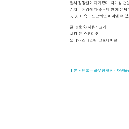
벌써 김장철이 다가왔다. 때마침 천
김치는 건강에 다 좋은데 짠 게 문제
짓 것 배 속이 뜨끈하면 이겨낼 수 있
글. 정현숙(자유기고가)
사진. 톤 스튜디오
요리와 스타일링. 그린테이블
ㅣ
본 컨텐츠는 풀무원 웹진 <자연
.