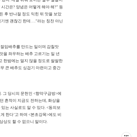
시간은? 양념은 어떻게 해야 해?” 등
 후 반나절 정도 익힌 뒤 맛을 보았
 먹기엔 괜찮긴 한데….”라는 칭찬 아닌
은 절임배추를 만드는 일이며 감칠맛
 맛을 좌우하는 배추 고르기는 일 년
고 한밤에는 얼지 않을 정도로 쌀쌀한
너무 큰 배추도 싱겁기 마련이고 중간
대. 그 당시의 문헌인 <향약구급방>에
던 흔적이 지금도 전하는데, 화상을
있는 사실로도 알 수 있다. <동의보
멎게 한다’고 하며 <본초강목>에도 비
상상도 할 수 없으니 말이다.