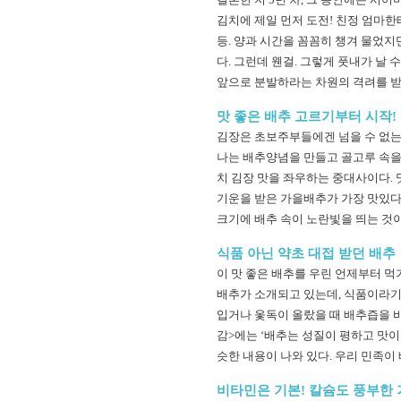
김치에 제일 먼저 도전! 친정 엄마한
등. 양과 시간을 꼼꼼히 챙겨 물었지
다. 그런데 웬걸. 그렇게 풋내가 날 
앞으로 분발하라는 차원의 격려를 받
맛 좋은 배추 고르기부터 시작!
김장은 초보주부들에겐 넘을 수 없는
나는 배추양념을 만들고 골고루 속을 
치 김장 맛을 좌우하는 중대사이다.
기운을 받은 가을배추가 가장 맛있다.
크기에 배추 속이 노란빛을 띄는 것이
식품 아닌 약초 대접 받던 배추
이 맛 좋은 배추를 우린 언제부터 먹
배추가 소개되고 있는데, 식품이라기
입거나 옻독이 올랐을 때 배추즙을 바
감>에는 ‘배추는 성질이 평하고 맛이
슷한 내용이 나와 있다. 우리 민족이
비타민은 기본! 칼슘도 풍부한