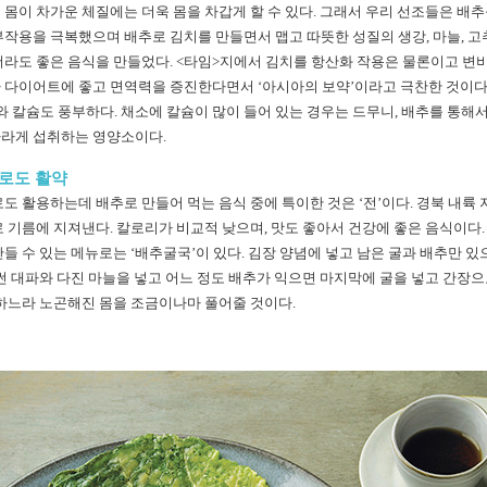
몸이 차가운 체질에는 더욱 몸을 차갑게 할 수 있다. 그래서 우리 선조들은 배
작용을 극복했으며 배추로 김치를 만들면서 맵고 따뜻한 성질의 생강, 마늘, 고추,
더라도 좋은 음식을 만들었다. <타임>지에서 김치를 항산화 작용은 물론이고 
 다이어트에 좋고 면역력을 증진한다면서 ‘아시아의 보약’이라고 극찬한 것이다
와 칼슘도 풍부하다. 채소에 칼슘이 많이 들어 있는 경우는 드무니, 배추를 통해
자라게 섭취하는 영양소이다.
으로도 활약
도 활용하는데 배추로 만들어 먹는 음식 중에 특이한 것은 ‘전’이다. 경북 내륙 
 기름에 지져낸다. 칼로리가 비교적 낮으며, 맛도 좋아서 건강에 좋은 음식이다.
들 수 있는 메뉴로는 ‘배추굴국’이 있다. 김장 양념에 넣고 남은 굴과 배추만 
썬 대파와 다진 마늘을 넣고 어느 정도 배추가 익으면 마지막에 굴을 넣고 간장
장하느라 노곤해진 몸을 조금이나마 풀어줄 것이다.