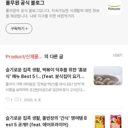
풀무원 공식 블로그
풀무원의 공식 블로그입니다. 지속가능한 식생활에 대한 정보
를 제공합니다. 나와 지구를 위한 바른먹거리
구독하기
더보기
Product/신제품 인사드려요!
의 다른 글
슬기로운 집콕 생활, 떡볶이 덕후를 위한 '홈분
식' 메뉴 Best 5 !... (feat. 분식집이 요기잉
글 내용
네?)
풀사이 가족 여러분은 '김떡순'쒸(?)를 아시나요? 만약 저
이름을 보자마자 조건반사급으로 입안에 침이 고이신다
면... 진정한 분식 마니아로 인정합니다. 그리고 지금 분식
1
1
2020. 4. 8.
이 무척이나 먹고싶은 상태라는 것도 알려드리죠. 후후...
김떡순은 말이죠. 사람 이름이 아니고~ ㅎㅎ 분식 마니아
들 사이에서 전해오는 분식의 삼신기, 삼위일체라고 할 수
슬기로운 집콕 생활, 풀반장의 '간식' 쟁여템 B
있는 대표메뉴의 머리글자를 딴 단어인데요. 자매품으로
떡튀순, 쫄만튀 등등이 있죠. 풀반장이 줄줄 읊어대는 분식
est 5 공개!! (feat. 에어프라이어)
글 내용