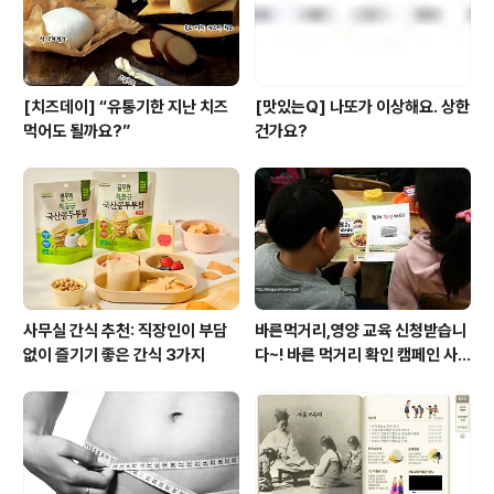
[치즈데이] “유통기한 지난 치즈
[맛있는Q] 나또가 이상해요. 상한
먹어도 될까요?”
건가요?
사무실 간식 추천: 직장인이 부담
바른먹거리,영양 교육 신청받습니
없이 즐기기 좋은 간식 3가지
다~! 바른 먹거리 확인 캠페인 사
이트 오픈!