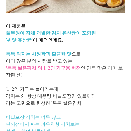
이 제품은
풀무원이 자체 개발한 김치 유산균이 포함된
'씨앗 유산균'
이 매력인데요.
톡톡 터지는 시원함과 깔끔한 맛
으로
이미 많은 분의 사랑을 받고 있는
'톡톡 썰은김치'의 1~2인 가구용
버전
인 만큼
맛은 이미 보
장된 셈!
'1~2인 가구는 늘어가는데
김치는 왜 항상 대용량 비닐포장만 있을까?'
라는 고민으로 탄생한
'톡톡 썰은김치'
비닐포장 김치는 너무 많고
편의점에서 파는 파우치형 김치로는