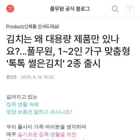
검색하기
풀무원 공식 블로그
티스토리
Product/신제품 인사드려요!
김치는 왜 대용량 제품만 있나
요?...풀무원, 1~2인 가구 맞춤형
'톡톡 썰은김치' 2종 출시
풀반장
2020. 4. 16. 10:22
길어지고 있는
집콕 생활 속에
영양 보충은 잘하고 계시나요?
우리 풀사이 가족 여러분을
생각하며
매주
슬기로운 집콕 생활을 위한