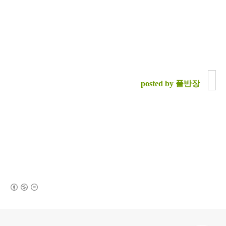
posted by 풀반장
(새창열림)
로그 정보