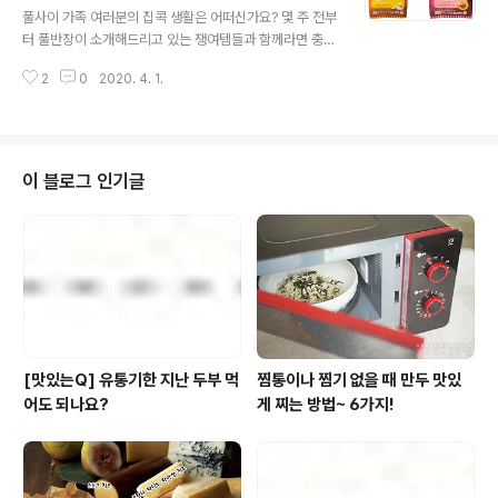
이름들 탓에 막 출출함이 올라오고 떡볶이의 매운맛도, 순
풀사이 가족 여러분의 집콕 생활은 어떠신가요? 몇 주 전부
대의 탱글함도 마구마구 떠오르신다면?! 하지만 외출을 자
터 풀반장이 소개해드리고 있는 쟁여템들과 함께라면 충분
제해야한다는 마음에 아쉬움만 더욱 커지는 상태라면!! 두
히 슬기로운 집콕 생활을 즐기고 계실겁니다! 아직 못보신
둥! 오늘 풀반장을 만나신 건 행운입니다. 바로 우리집을 분
2
0
2020. 4. 1.
분들을 위한 링크 제공~! [슬기로운 집콕 생활 1탄! 전자레
식집으로 만들어줄 풀무원 제품들을..
인지로 준비하는 요리&간식 Best 5] [슬기로운 집콕 생활
2탄! 풀반장의 냉동실 쟁여템 '밥' Best 6] 그런데 말입니
다. 아무리 집콕 생활을 위한 쟁여템이라고 해도 사람이 밥
만 먹고 살 순 없는 법! 하루 끼니의 완성을 위해선 한 가지
이 블로그 인기글
더 필요한 것이 있죠. 그건 바로! 두둥! '간식' 슬기로운 집콕
생활을 위해 밥과 간식 모두를 갖춰야만~! "미숑 컴플리트"
풀사이 가족 여러분의 집콕 생활을 진정으로 슬기롭게 만
들어줄 쟁여템의 완성! 풀반장의 '간식' 쟁여템 Best..
[맛있는Q] 유통기한 지난 두부 먹
찜통이나 찜기 없을 때 만두 맛있
어도 되나요?
게 찌는 방법~ 6가지!