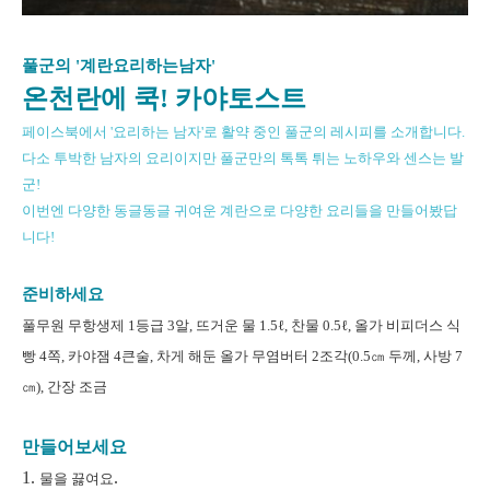
풀군의 '계란요리하는남자'
온천란에 쿡! 카야토스트
페이스북에서 '요리하는 남자'로 활약 중인 풀군의 레시피를 소개합니다.
다소 투박한 남자의 요리이지만 풀군만의 톡톡 튀는 노하우와 센스는 발
군!
이번엔 다양한 동글동글 귀여운 계란으로 다양한 요리들을 만들어봤답
니다!
준비하세요
풀무원 무항생제 1등급 3알, 뜨거운 물 1.5ℓ, 찬물 0.5ℓ, 올가 비피더스 식
빵 4쪽, 카야잼 4큰술, 차게 해둔 올가 무염버터 2조각(0.5㎝ 두께, 사방 7
㎝), 간장 조금
만들어보세요
1.
.
물을 끓여요