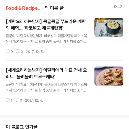
더보기
Food & Recipe/풀반장의 쿠킹팁
의 다른 글
[계란요리하는남자] 몽글몽글 부드러운 계란
의 매력... '타코넣고 해물계란찜'
글 내용
풀군의 '계란요리하는남자' 타코넣고 해물계란찜 페이스북
에서 '요리하는 남자'로 활약 중인 풀군의 레시피를 소개합
니다. 다소 투박한 남자의 요리이지만 풀군만의 톡톡 튀는
0
0
2017. 12. 5.
노하우와 센스는 발군! 이번엔 다양한 동글동글 귀여운 계
란으로 다양한 요리들을 만들어봤답니다! 준비하세요 풀무
원 동물복지 목초란 5알, 바른선 가쓰오타코완자 4개, 물
[세계요리하는남자] 이탈리아의 대표 전채 요
250㎖, 양파 ¼개, 대파 2대(5㎝ 길이), 파뿌리 1개, 무
1조각, 칵테일새우 4개, 소금, 후춧가루 만들어보세요 1. 뚝
리!... '올려올려 브루스케타'
글 내용
배기에 양파, 대파, 파뿌리를 넣고 끓여요. 2. 채소 육수가
풀군의 '세계요리하는남자' 올려올려 브루스케타 페이스북
우러나면 재료를 건져요. 3. 새우와 완자는 잘게, 파는 굵게
에서 '요리하는 남자'로 활약 중인 풀군의 레시피를 소개합
다져요. 4. 계란물을 만들어요 5. 뜨거운 육수에 다진 새우
니다. 다소 투박한 남자의 요리이지만 풀군만의 톡톡 튀는
와 완자를 넣고 끓여요. 6. 계란물, 대파도 넣어요. 7. ..
1
0
2017. 12. 4.
노하우와 센스는 발군! 이번엔 다양한 세계의 요리들 중 유
럽 요리에 도전했습니다! 준비하세요 풀무원 생가득샐러드
감자 1팩, 풀무원 생가득샐러드 고구마 1팩, 풀무원 어린잎
스프링 믹스 2컵, 풀무원 구운마늘&양파 토마토 파스타 소
스 1/2컵, 바게트 1개, 올리브 오일 1큰술, 소금, 후추가루
이 블로그 인기글