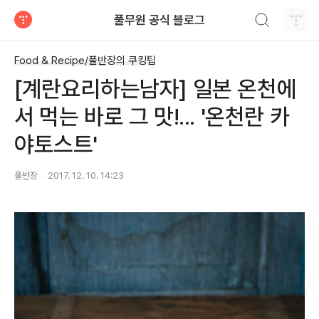
검색하기
풀무원 공식 블로그
티스토리
Food & Recipe/풀반장의 쿠킹팁
[계란요리하는남자] 일본 온천에
서 먹는 바로 그 맛!... '온천란 카
야토스트'
풀반장
2017. 12. 10. 14:23