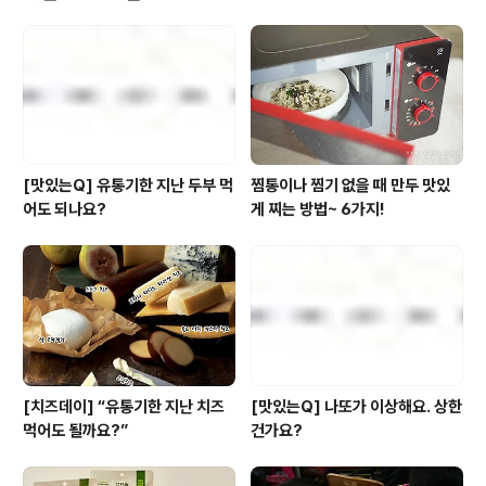
약간, 페타 치즈 또는 리코타 치즈 3큰술, 하몽3장, 방울토
마토10개 만들어보세요 1. 바게트를 1cm 두께로 어슷 썰
어요. 2. 윗면에 올리브 오일과 소금, 후추를 살짝 뿌려 18
0도 오븐에서 7분간 구워요. 3. 토마토는 씻어 꼭지를 떼
고 길..
[맛있는Q] 유통기한 지난 두부 먹
찜통이나 찜기 없을 때 만두 맛있
어도 되나요?
게 찌는 방법~ 6가지!
[치즈데이] “유통기한 지난 치즈
[맛있는Q] 나또가 이상해요. 상한
먹어도 될까요?”
건가요?