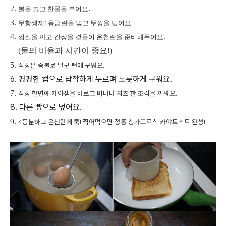
2.
.
불을 끄고 찬물을 부어요
3.
무항생제1등급란을 넣고 뚜껑을 덮어요.
4.
.
껍질을 까고 간장을 곁들여 온천란을 준비해두어요
(물의 비율과 시간이 중요!)
.
5.
식빵은 중불로 달군 팬에 구워요
6. 평평한 컵으로 납작하게 누르며 노릇하게 구워요.
.
7.
식빵 한면에 카야잼을 바르고 버터나 치즈 한 조각을 끼워요
8. 다른 빵으로 덮어요.
9.
4등분하고 온천란에 쿡! 찍어먹으면 정통 싱가포르식 카야토스트 완성!