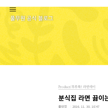
본문 바로가기
Product/후루룩! 라면데이
분식집 라면 끓이
풀반장
2016. 11. 30. 10:47