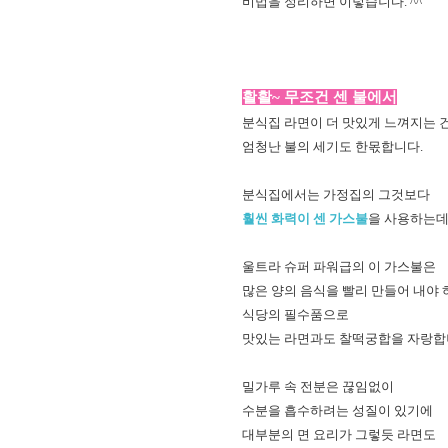
비법을 정리하면 이렇습니다. ^^
활활~ 무조건 센 불에서
분식집 라면이 더 맛있게 느껴지는 
엄청난 불의 세기도 한몫합니다.
분식집에서는 가정집의 그것보다
훨씬 화력이 센 가스불
을 사용하는
울트라 슈퍼 파워급의 이 가스불은
많은 양의 음식을 빨리 만들어 내야 
식당의 필수품으로
맛있는 라면과도 찰떡궁합을 자랑
밀가루 속 전분은 끊임없이
수분을 흡수하려는 성질이 있기에
대부분의 면 요리가 그렇듯 라면도