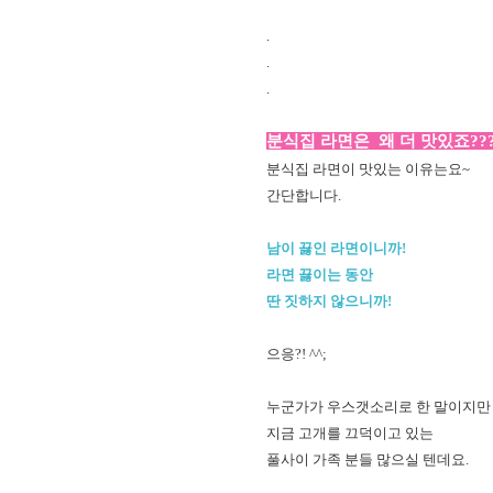
.
.
.
분식집 라면은
왜 더 맛있죠??
분식집 라면이 맛있는 이유는요~
간단합니다.
남이 끓인 라면이니까!
라면 끓이는 동안
딴 짓하지 않으니까!
으응?! ^^;
누군가가 우스갯소리로 한 말이지만
지금 고개를 끄덕이고 있는
풀사이 가족 분들 많으실 텐데요.