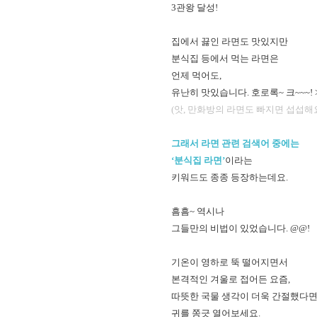
3관왕 달성!
집에서 끓인 라면도 맛있지만
분식집 등에서 먹는 라면은
언제 먹어도,
유난히 맛있습니다. 호로록~ 크~~~! >.
(앗, 만화방의 라면도 빠지면 섭섭해요
그래서 라면 관련 검색어 중에는
‘분식집 라면’
이라는
키워드도 종종 등장하는데요.
흠흠~ 역시나
그들만의 비법이 있었습니다. @@!
기온이 영하로 뚝 떨어지면서
본격적인 겨울로 접어든 요즘,
따뜻한 국물 생각이 더욱 간절했다면
귀를 쫑긋 열어보세요.