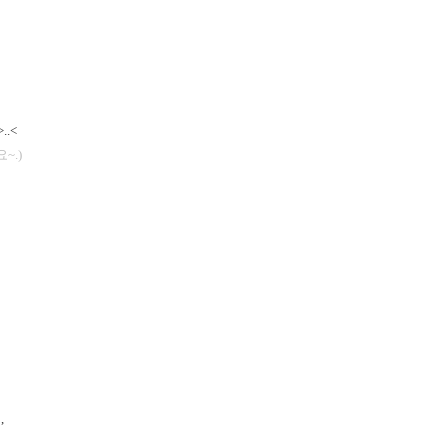
.<
~.)
,