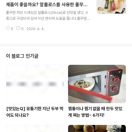
수를 살짝 얼려서 먹으면고기의 육향에 청량감까지 느끼실
제품이 좋을까요? 알룰로스를 사용한 풀무원
글 내용
수 있어요. 맛있게 먹는 팁: 삶은 달걀이나 아삭한 오이를
저당 드레싱 4종 비교
풀무원 저당 드레싱은 알룰로스(0kcal)로 단맛을 냈고, 4
곁들이면 좋아요. 또, 풀무원 반듯한식 떡갈비와 함께 드시
종으로 구성되어 있어 식단 관리에 도움을 줍니다.풀무원
면 더욱 풍성한 맛을 즐길 수 있습니다.칼로리: 1인분(423
저당 드레싱은 저당 조건을 충족하는 제품으로, 매일 샐러
g)당 430kcal [1분 완성 조리법]800cc(약 4컵)의 끓는
0
0
2026. 6. 4.
드에 곁들여도 가볍고 건강한 느낌을 받을 수 있습니다.오
물에 면을 넣은 후 살..
리엔탈, 유자당근, 참깨연근, 사과비트 총 4가지 맛으로 출
시되어 취향에 맞춰 선택해 보세요. 풀무원 저당 샐러드 드
레싱은 어떤 점이 특별한가요? 풀무원 저당 드레싱은 알룰
로스(0kcal)로 단맛을 내어100g당 5g 미만의 저당 조건
이 블로그 인기글
을 충족하는 제품이에요.4가지 맛의 소스로 맛있고 다양하
게식단 관리를 할 수 있어요. 또, 풀무원의 깐깐한 무첨가
원칙으로 만들어져 더욱 안심하고 드실 수 있답니다. 풀무
원 저당 드레싱 4종, 어떤 제품을 선택해야 할까요?짭짤한
감칠맛이 필요할 때는 ..
[맛있는Q] 유통기한 지난 두부 먹
찜통이나 찜기 없을 때 만두 맛있
어도 되나요?
게 찌는 방법~ 6가지!