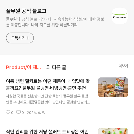
풀무원 공식 블로그
풀무원의 공식 블로그입니다. 지속가능한 식생활에 대한 정보
를 제공합니다. 나와 지구를 위한 바른먹거리
구독하기
더보기
Product/이 제품 꼼꼼 리뷰
의 다른 글
여름 냉면 밀키트는 어떤 제품이 내 입맛에 맞
을까요? 풀무원 물냉면·비빔냉면·쫄면 추천
글 내용
시원한 국물을 선호한다면 진한 육향의 풀무원 한우 물냉
면을 추천해요.매콤달콤한 맛이 당긴다면 쫄깃한 면발의
풀무원 함흥비빔냉면이 적합해요.당 섭취를 줄이고 싶다
0
0
2026. 6. 9.
면, 가볍고 건강한 풀무원 저당 생쫄면을 선택해 보세요. 깊
은 육향과 시원한 국물을 자랑하는 물냉면을 원한다면? :
한우 물냉면한우 물냉면은 한우 양지 육수에 국내산 숙성
식단 관리를 위한 저당 샐러드 드레싱은 어떤
동치미무를 더해 깊고 시원한 감칠맛을 냅니다. 조리 시 육