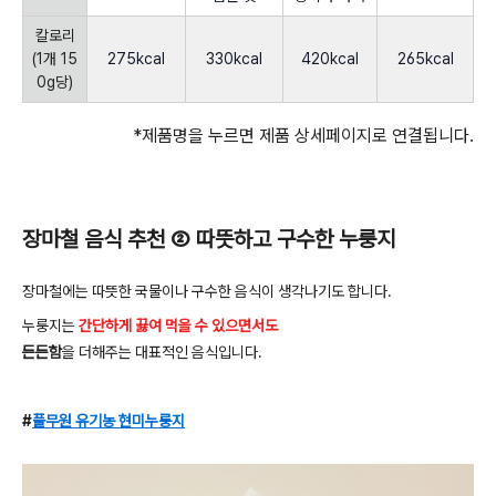
칼로리
(1개 15
275kcal
330kcal
420kcal
265kcal
0g당)
*
제품명을 누르면 제품 상세페이지로 연결됩니다
.
장마철 음식 추천
②
따뜻하고 구수한 누룽지
장마철에는 따뜻한 국물이나 구수한 음식이 생각나기도 합니다
.
누룽지는
간단하게 끓여 먹을 수 있으면서도
든든함
을 더해주는 대표적인 음식입니다
.
#
풀무원
유기농
현미누룽지