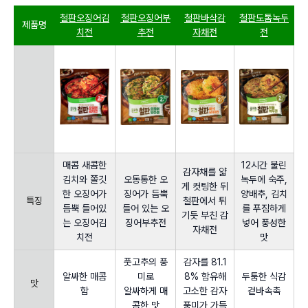
철판오징어김
철판오징어부
철판바삭감
철판도톰녹두
제품명
치전
추전
자채전
전
매콤 새콤한
12시간 불린
감자채를 얇
김치와 쫄깃
오동통한 오
녹두에 숙주,
게 컷팅한 뒤
한 오징어가
징어가 듬뿍
양배추, 김치
특징
철판에서 튀
듬뿍 들어있
들어 있는 오
를 푸짐하게
기듯 부친 감
는 오징어김
징어부추전
넣어 풍성한
자채전
치전
맛
풋고추의 풍
감자를 81.1
알싸한 매콤
미로
8% 함유해
두툼한 식감
맛
함
알싸하게 매
고소한 감자
겉바속촉
콤한 맛
풍미가 가득