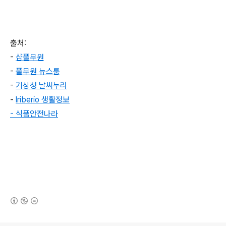
출처
:
-
샵풀무원
-
풀무원
뉴스룸
-
기상청
날씨누리
-
lriberio
생활정보
-
식품안전나라
(새창열림)
로그 정보