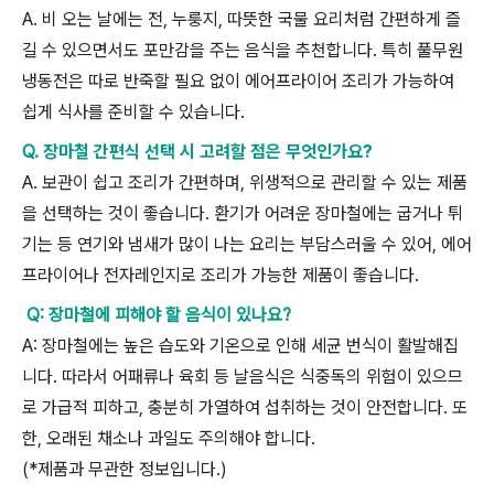
A.
비 오는 날에는 전
,
누룽지
,
따뜻한 국물 요리처럼 간편하게 즐
길 수 있으면서도 포만감을 주는 음식을 추천합니다
.
특히 풀무원
냉동전은 따로 반죽할 필요 없이 에어프라이어 조리가 가능하여
쉽게 식사를 준비할 수 있습니다
.
Q.
장마철 간편식 선택 시 고려할 점은 무엇인가요
?
A.
보관이 쉽고 조리가 간편하며
,
위생적으로 관리할 수 있는 제품
을 선택하는 것이 좋습니다
.
환기가 어려운 장마철에는 굽거나 튀
기는 등 연기와 냄새가 많이 나는 요리는 부담스러울 수 있어
,
에어
프라이어나 전자레인지로 조리가 가능한 제품이 좋습니다
.
Q: 장마철에 피해야 할 음식이 있나요?
A:
장마철에는 높은 습도와 기온으로 인해 세균 번식이 활발해집
니다
.
따라서 어패류나 육회 등 날음식은 식중독의 위험이 있으므
로 가급적 피하고
,
충분히 가열하여 섭취하는 것이 안전합니다
.
또
한
,
오래된 채소나 과일도 주의해야 합니다
.
(*
제품과 무관한 정보입니다
.)