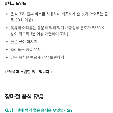
#
체크 포인트
음식 조리 전후 비누를 사용하여 깨끗하게 손 씻기
(*
흐르는 물
로
20
초 이상
)
육류와 어패류는 충분히 익혀 먹기
(*
중심부 온도가
85℃
이
상이 되도록
1
분 이상 가열하여 조리
)
물은 끓여 마시기
조리도구 청결 유지
남은 음식은 빠르게 냉장 보관하기
(*
제품과 무관한 정보입니다
.)
장마철 음식
FAQ
Q.
장마철에 먹기 좋은 음식은 무엇인가요
?