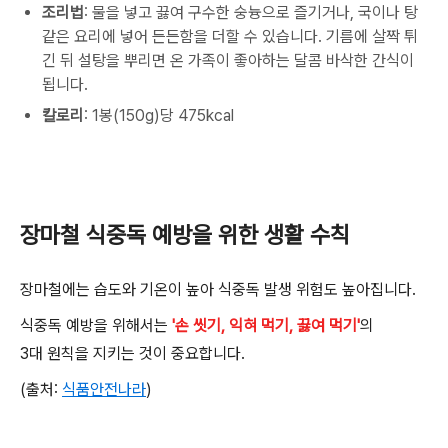
조리법
:
물을 넣고 끓여 구수한 숭늉으로 즐기거나
,
국이나 탕
같은 요리에 넣어 든든함을 더할 수 있습니다
.
기름에 살짝 튀
긴 뒤 설탕을 뿌리면 온 가족이 좋아하는 달콤 바삭한 간식이
됩니다
.
칼로리
: 1
봉
(150g)
당
475kcal
장마철 식중독 예방을 위한 생활 수칙
장마철에는 습도와 기온이 높아 식중독 발생 위험도 높아집니다
.
식중독 예방을 위해서는
'손 씻기, 익혀 먹기, 끓여 먹기'
의
3
대 원칙을 지키는 것이 중요합니다
.
(
출처
:
식품안전나라
)