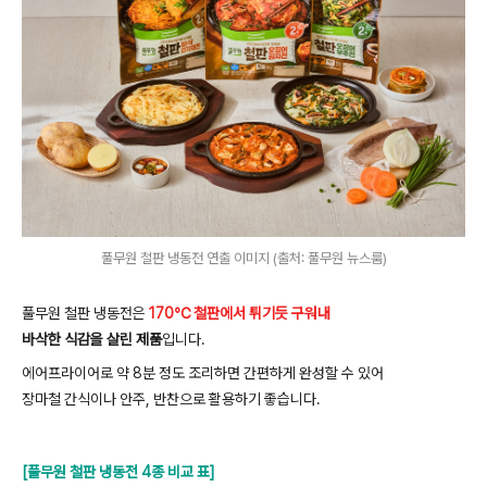
풀무원 철판 냉동전 연출 이미지 (출처: 풀무원 뉴스룸)
풀무원 철판 냉동전은
170℃ 철판에서 튀기듯 구워내
바삭한 식감을 살린 제품
입니다
.
에어프라이어로 약
8
분 정도 조리하면 간편하게 완성할 수 있어
장마철 간식이나 안주
,
반찬으로 활용하기 좋습니다
.
[풀무원 철판 냉동전 4종 비교 표]