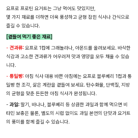
요프로 프로틴 요거트는 그냥 먹어도 맛있지만
,
몇 가지 재료를 더하면 더욱 풍성하고 균형 잡힌 식사나 간식으로
즐길 수 있습니다
.
[곁들여 먹기 좋은 재료]
-
견과류:
요프로
1
컵에 그래놀라나
,
아몬드를 올려보세요
.
바삭한
식감과 고소한 견과류가 어우러져 맛과 영양을 모두 채울 수 있습
니다
.
-
통밀빵:
아침 식사 대용
바쁜 아침에는 요프로 블루베리
1
컵과 통
밀빵 한 조각
,
삶은 계란을 곁들여 보세요
.
탄수화물
,
단백질
,
지방
의 균형을 맞춘 든든한 아침 식사가 완성됩니다
.
-
과일
:
딸기
,
바나나
,
블루베리 등 상큼한 과일과 함께 먹으면 비
타민 보충은 물론
,
별도의 시럽 없이도 과일 본연의 단맛과 요거트
의 풍미를 함께 즐길 수 있습니다
.