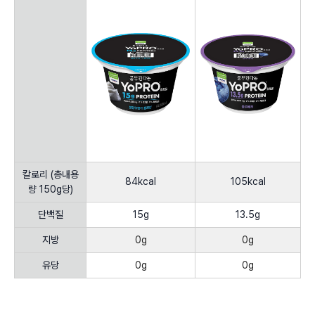
칼로리 (총내용
84kcal
105kcal
량 150g당)
단백질
15g
13.5g
지방
0g
0g
유당
0g
0g