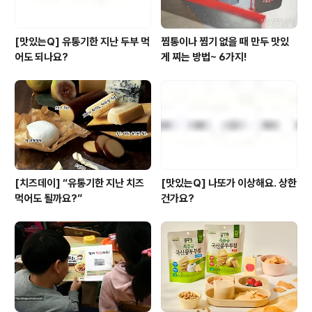
[맛있는Q] 유통기한 지난 두부 먹
찜통이나 찜기 없을 때 만두 맛있
어도 되나요?
게 찌는 방법~ 6가지!
[치즈데이] “유통기한 지난 치즈
[맛있는Q] 나또가 이상해요. 상한
먹어도 될까요?”
건가요?