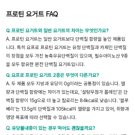
프로틴 요거트
FAQ
Q. 프로틴 요거트와 일반 요거트의 차이는 무엇인가요
?
A.
프로틴 요거트는 일반 요거트보다 단백질 함량을 높인 제품입
니다
.
특히 요프로 프로틴 요거트는 유청 단백질과 카제인 단백질
의 장점을 모두 가진 농축우유단백질이 있으며
,
필수아미노산
9
종
을 모두 함유한 완전 단백질 요거트입니다
.
Q. 요프로 프로틴 요거트 2종은 무엇이 다른가요
?
A.
두 제품 모두 지방과 유당이
0g
이라는 공통점이 있습니다
.
열
량과 단백질 함량에는 차이가 있는데요
, ‘
설탕무첨가 플레인
’
은 단
백질 함량이
15g
으로 더 높고 칼로리는
84kcal
로 낮습니다
. ‘
블루
베리
’
는
13.5g
의 단백질과
105kcal
의 열량을 가지고 있어
,
취향과
영양 목표에 따라 선택할 수 있습니다
.
Q. 유당불내증이 있는 경우 먹어도 괜찮을까요?