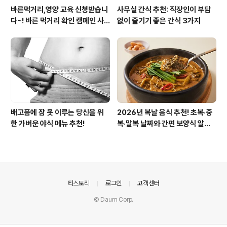
바른먹거리,영양 교육 신청받습니
사무실 간식 추천: 직장인이 부담
다~! 바른 먹거리 확인 캠페인 사
없이 즐기기 좋은 간식 3가지
이트 오픈!
배고픔에 잠 못 이루는 당신을 위
2026년 복날 음식 추천! 초복·중
한 가벼운 야식 메뉴 추천!
복·말복 날짜와 간편 보양식 알아
보기
의안내
티스토리
로그인
고객센터
© Daum Corp.