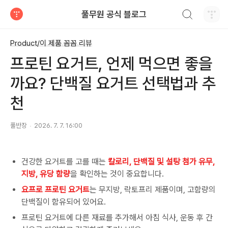
검색하기
풀무원 공식 블로그
티스토리
Product/이 제품 꼼꼼 리뷰
프로틴 요거트, 언제 먹으면 좋을
까요? 단백질 요거트 선택법과 추
천
풀반장
2026. 7. 7. 16:00
건강한 요거트를 고를 때는
칼로리, 단백질 및 설탕 첨가 유무,
지방, 유당 함량
을 확인하는 것이 중요합니다
.
요프로 프로틴 요거트
는 무지방
,
락토프리 제품이며
,
고함량의
단백질이 함유되어 있어요
.
프로틴 요거트에 다른 재료를 추가해서 아침 식사
,
운동 후 간