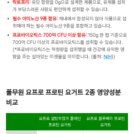
락토프리:
유당 함량을
0g
으로 설계한 제품으로
,
유제품 섭취
가 부담스러운 사람도 편안하게 섭취할 수 있습니다
.
필수 아미노산 9종 함유:
체내에서 합성되지 않아 식품으로 섭
취해야 하는 필수 아미노산
9
종을 포함하고 있습니다
.
프로바이오틱스 700억 CFU 이상 함유:
150g
한 컵 기준으로
700
억
CFU
이상의 프로바이오틱스를 섭취할 수 있습니다
.
(*
프로바이오틱스는 적정량을 섭취했을 때 건강에 유익한 영
향을 주는 살아있는 미생물을 의미합니다
. (
출처
:
NIH
))
풀무원 요프로 프로틴 요거트
2
종 영양성분
비교
요프로 설탕무첨가 플레인
요프로 블루베리 프로틴
프로틴 요거트
요거트