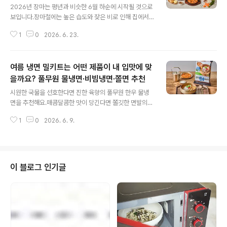
2026년 장마는 평년과 비슷한 6월 하순에 시작될 것으로
보입니다.장마철에는 높은 습도와 잦은 비로 인해 집에서
간편하게 즐길 수 있는 음식이 인기를 끕니다.비 오는 날 생
1
0
2026. 6. 23.
각나는 대표 음식인 전과 따뜻한 누룽지는 장마철 별미로
사랑받고 있습니다.에어프라이어로 간편하게 조리할 수 있
는 풀무원 철판 냉동전과 구수한 유기농 현미누룽지로 장
여름 냉면 밀키트는 어떤 제품이 내 입맛에 맞
마철 식탁을 더욱 풍성하게 즐겨보세요. 장마철에는 어떤
음식을 주로 즐기나요?기상청에 따르면, 한국의 장마는보
을까요? 풀무원 물냉면·비빔냉면·쫄면 추천
글 내용
통 6월 하순부터 7월 하순까지 이어져요.비가 오는 날이면
시원한 국물을 선호한다면 진한 육향의 풀무원 한우 물냉
기름에 지글지글 부쳐낸 전이나 구수한 음식이 생각나는데
면을 추천해요.매콤달콤한 맛이 당긴다면 쫄깃한 면발의
요.특히 비 오는 날 들리는 빗소리가 전을 부칠 때 나는 소
풀무원 함흥비빔냉면이 적합해요.당 섭취를 줄이고 싶다
리와 비슷하게 느껴지면서 전을 찾는 사람들이 많아진다는
1
0
2026. 6. 9.
면, 가볍고 건강한 풀무원 저당 생쫄면을 선택해 보세요. 깊
이야기도 있습니다.하지만 장마철에는 환기..
은 육향과 시원한 국물을 자랑하는 물냉면을 원한다면? :
한우 물냉면한우 물냉면은 한우 양지 육수에 국내산 숙성
동치미무를 더해 깊고 시원한 감칠맛을 냅니다. 조리 시 육
수를 살짝 얼려서 먹으면고기의 육향에 청량감까지 느끼실
이 블로그 인기글
수 있어요. 맛있게 먹는 팁: 삶은 달걀이나 아삭한 오이를
곁들이면 좋아요. 또, 풀무원 반듯한식 떡갈비와 함께 드시
면 더욱 풍성한 맛을 즐길 수 있습니다.칼로리: 1인분(423
g)당 430kcal [1분 완성 조리법]800cc(약 4컵)의 끓는
물에 면을 넣은 후 살..