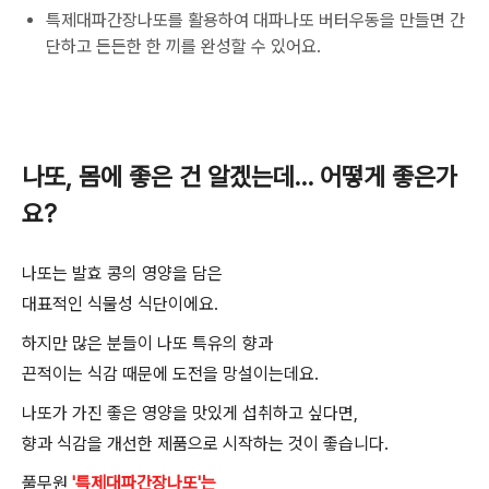
특제대파간장나또를 활용하여 대파나또 버터우동을 만들면 간
단하고 든든한 한 끼를 완성할 수 있어요.
나또
,
몸에 좋은 건 알겠는데
…
어떻게 좋은가
요
?
나또는 발효 콩의 영양을 담은
대표적인 식물성 식단이에요
.
하지만 많은 분들이 나또 특유의 향과
끈적이는 식감 때문에 도전을 망설이는데요
.
나또가 가진 좋은 영양을 맛있게 섭취하고 싶다면
,
향과 식감을 개선한 제품으로 시작하는 것이 좋습니다
.
풀무원
'특제대파간장나또'는