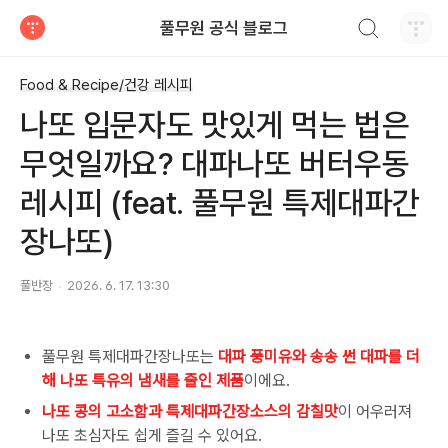
검색하기
풀무원 공식 블로그
티스토리
Food & Recipe/건강 레시피
나또 입문자도 맛있게 먹는 법은
무엇일까요? 대파나또 버터우동
레시피 (feat. 풀무원 특제대파간
장나또)
풀반장
2026. 6. 17. 13:30
풀무원 특제대파간장나또는
대파 풍미유와 송송 썬 대파를 더
해 나또 특유의 냄새를 줄인 제품
이에요.
나또 콩의 고소함과 특제대파간장소스의 감칠맛
이 어우러져
나또 초심자도 쉽게 즐길 수 있어요.