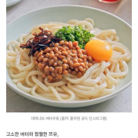
대파나또 버터우동 (출처: 풀무원 공식 인스타그램)
고소한 버터와 짭짤한 쯔유
,