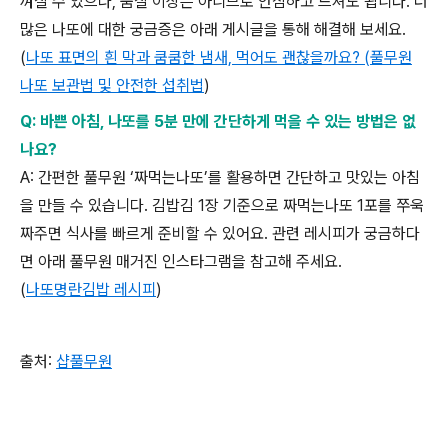
껴질 수 있으나
,
품질 이상은 아니므로 안심하고 드셔도 됩니다
.
더
많은 나또에 대한 궁금증은 아래 게시글을 통해 해결해 보세요
.
(
나또
표면의
흰
막과
쿰쿰한
냄새,
먹어도
괜찮을까요? (
풀무원
나또
보관법
및
안전한
섭취법
)
Q: 바쁜 아침, 나또를 5분 만에 간단하게 먹을 수 있는 방법은 없
나요
?
A:
간편한 풀무원
‘
짜먹는나또
’
를 활용하면 간단하고 맛있는 아침
을 만들 수 있습니다
.
김밥김
1
장 기준으로 짜먹는나또
1
포를 쭈욱
짜주면 식사를 빠르게 준비할 수 있어요
.
관련 레시피가 궁금하다
면 아래 풀무원 매거진 인스타그램을 참고해 주세요
.
(
나또명란김밥
레시피
)
출처
:
샵풀무원