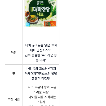
대파 풍미유를 넣은 ‘특제
대파 간장소스’와
특징
급속 동결한 ‘부드러운 송
송 대파’
나또 콩의 고소담백함과
맛
특제대파간장소스의 달달
짭짤한 감칠맛
- 나또 특유의 향이 부담
스러운 사람
- 나또를 처음 시작하는
추천 사람
초심자