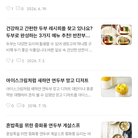
콩물'이 있어 취향에 따라 선택할 수 있습니다.밀가루 없이
1
0
2026. 6. 19.
콩으로만 만든 '슬림핏콩면'을 곁들이면 더욱 가볍고 건강
하게 콩국수를 즐길 수 있답니다. 풀무원에는 어떤 콩물 제
품이 있나요?여름 시즌이 되면 시원한 콩물이나 콩국수를
건강하고 간편한 두부 레시피를 찾고 있나요?
즐기는 분들이 많습니다.풀무원에는 '특등급 국산콩물'과
'특등급 국산 서리태 콩물' 2가지가 있습니다.모두 풀무원
두부로 완성하는 3가지 메뉴 추천! 반찬부터
글 내용
의 깐깐한 기준으로 선별한 콩을 사용해 만들었어요. 두 제
디저트 레시피까지
두부는 다양한 요리에 활용할 수 있어 냉장고에 하나쯤 구
품 모두 따르기 편하고 보관이 쉬운 페트 용기에 담겨있고,
비해 두기 좋은 식품입니다.바쁜 일상 속 간단한 반찬이 필
소비기한도 120일로 넉넉해 여유롭게 즐길 수 있습니다.
요하다면 '두부 빨대 레시피'를, 저녁 메뉴가 고민이라면
고소하고 진한 맛을 원한다면: 특등급 국산콩물풀무원 '특
2
2
2026. 7. 2.
'순두부 로제 그라탕'을 추천합니다. 달콤한 디저트를 만들
등급 국산콩물'은 고소함이 남..
고 싶을 땐 '두부 티라미수'로 특별한 한 끼를 만들 수 있습
니다. 두부는 왜 건강한 식단에 자주 활용될까요?두부는 콩
아이스크림처럼 새하얀 연두부 망고 디저트
으로 만든 식물성 식품이에요.가까운 마트나 편의점, 온라
글 내용
인 등에서 쉽게 구매할 수 있고, 부침, 찌개, 샐러드, 덮밥 등
아이스크림처럼 새하얀 연두부 망고 디저트 대만이나 홍콩
다양한 요리에 활용할 수 있어 부담 없이 즐길 수 있는 식재
먹방 여행에서 흔히 볼 수 있었던 망고 디저트를 아이스크
료로 알려져 있어요.특히 조리법에 따라 한 끼 식사부터 간
림 대신 연두부로 만들어봤어요. 준비물은 단 세 가지. 연두
식, 반찬까지 다양하게 활용할 수 있어 냉장고 필수 식재료
0
0
2018. 7. 15.
부, 망고음료, 생과일 망고. 어때요? 맛도 비주얼도 매력적
로 꼽힙니다.아래 두부를 활용한 간단한 레시피를 준비했
인 이 디저트, 도전해볼만 하겠지요?준비하세요(1인 기준)
으니,집에서 따라해..
풀무원 국산콩 네컵 연두부 1컵, 올가맘 우리아이 건강음료
혼밥족을 위한 중화풍 연두부 게살스프
망고 그대로 1팩(100㎖), 망고 ¼개만들어보세요 1. 망고
글 내용
음료 1팩을 냉동고에 얼린다. 2. 망고는 껍질을 벗기고 3
혼밥족을 위한 중화풍 연두부 게살스프 중화풍 요리는 어