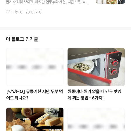
㎝ 크기로 깍둑썰기 한다. 3. 컵에 연두부를 숟가락으로
쩐지 어려워 보이죠. 하지만 연두부와 게살, 치킨스톡, 녹말
떠 담는다. 4. 얼려둔 망고 음료팩을 손으로 눌러 부셔 담는
물만 있으면 의외로 근사한 혼밥을 준비할 수 있으니 여러
다. 5. 썰어둔 망고 과육을 올린다.덧붙이는 말 연두부를 믹
1
0
2018. 7. 8.
분도 한번 따라 해보세요. 우리, 혼자여도 용감하게 냉장고
서에 갈아 넣어도 좋아요. 믹서에 갈면 식감이 푸딩처럼 말
를 열어봅시다.준비하세요(1인 기준) 풀무원 국산콩 네컵
랑해진답..
연두부 1컵, 풀무원 동물복지 목초란 1알, 게살 150g, 녹말
물 1큰술, 팽이버섯 60g, 실파 1줄기, 치킨스톡 1개, 굴소
스 ½큰술, 물 600㎖, 참기름 ¼큰술, 소금, 후춧가루 약간
이 블로그 인기글
씩만들어보세요 1. 게살은 손으로 길게 자르고 달걀은 풀어
달걀 물을 만들어둔다. 2. 실파는 송송 썰고 팽이버섯은 2
㎝ 길이로 썬다. 3. 냄비에 물, 치킨스톡, 굴 소스를 넣고
끓인다. 4. 3이 끓으면 게살, 팽이버섯을 넣고 끓인 ..
[맛있는Q] 유통기한 지난 두부 먹
찜통이나 찜기 없을 때 만두 맛있
어도 되나요?
게 찌는 방법~ 6가지!