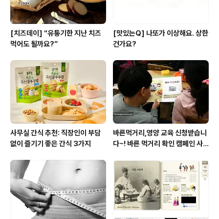
[치즈데이] “유통기한 지난 치즈
[맛있는Q] 나또가 이상해요. 상한
먹어도 될까요?”
건가요?
사무실 간식 추천: 직장인이 부담
바른먹거리,영양 교육 신청받습니
없이 즐기기 좋은 간식 3가지
다~! 바른 먹거리 확인 캠페인 사
이트 오픈!