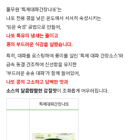
풀무원
'
특제대파간장나또
'
는
나또 전용 콩을 낮은 온도에서 서서히 숙성시키는
'
빙온 숙성
'
공법으로 만들어
,
나또 특유의 냄새는 줄이고
콩의 부드러운 식감을 살렸습니다.
특히
,
대파를 로스팅하여 풍미를 살린
'
특제 대파 간장소스
'
와
급속 동결 건조하여 신선함을 유지한
'
부드러운 송송 대파
'
가 함께 들어있어
,
나또 콩의 고소하고 담백한 맛과
소스의 달콤짭짤한 감칠맛
이 조화롭게 어우러집니다
.
특제대파간장나또