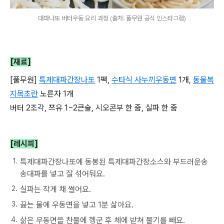
대파나또 버터우동 요리 과정 (출처: 풀무원 공식 인스타그램)
[재료]
[
풀무원
]
특제대파간장나또
1
팩
,
수타식
사누끼우동면
1
개
,
동물복
지목초란
노른자
1
개
버터
2
조각
,
쯔유
1~2
큰술
,
시오콘부 한 줌
,
실파 한 줌
[레시피]
특제대파간장나또에 동봉된 특제대파간장소스와 부드러운송
송대파를 넣고 잘 섞어둬요.
실파는 작게 채 썰어요.
끓는 물에 우동면을 넣고 1분 삶아요.
삶은 우동면을 찬물에 헹군 후 체에 받쳐 물기를 빼요.