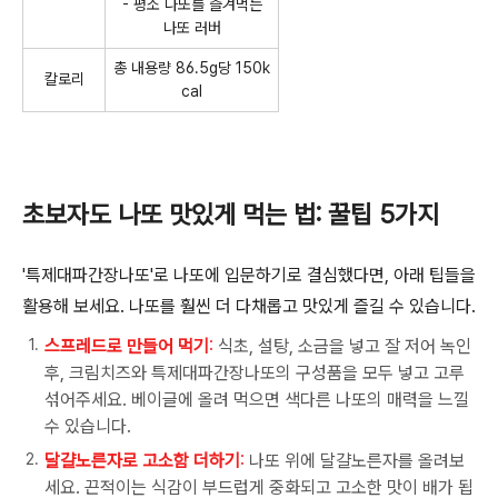
- 평소 나또를 즐겨먹는
나또 러버
총 내용량 86.5g당 150k
칼로리
cal
초보자도 나또 맛있게 먹는 법
:
꿀팁
5
가지
'
특제대파간장나또
'
로 나또에 입문하기로 결심했다면
,
아래 팁들을
활용해 보세요
.
나또를 훨씬 더 다채롭고 맛있게 즐길 수 있습니다
.
스프레드로 만들어 먹기
:
식초
,
설탕
,
소금을 넣고 잘 저어 녹인
후
,
크림치즈와 특제대파간장나또의 구성품을 모두 넣고 고루
섞어주세요
.
베이글에 올려 먹으면 색다른 나또의 매력을 느낄
수 있습니다
.
달걀노른자로 고소함 더하기
:
나또 위에 달걀노른자를 올려보
세요
.
끈적이는 식감이 부드럽게 중화되고 고소한 맛이 배가 됩