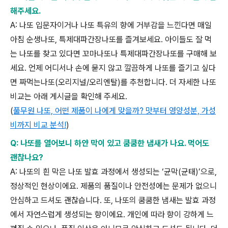
해주세요
.
A:
나또 입문자이거나 나또 특유의 향에 거부감을 느낀다면 매일
아침 순생나또
,
특제대파간장나또를 즐겨보세요
.
아이들도 잘 먹
는 나또를 찾고 있다면 꼬마나또나
특제대파간장나또를 구매해 보
세요
.
언제 어디서나 손에 묻지 않고 깔끔하게 나또를 즐기고 싶다
면
짜먹는나또
(
오리지널
/
오리엔탈
)
를 추천합니다
.
더 자세한 나또
비교는 아래 게시글을 확인해 주세요
.
(
풀무원
나또,
어떤
제품이
나에게
맞을까?
맛부터
영양성분,
가성
비까지
비교
분석!
)
Q: 나또를 열어보니 하얀 막이 있고 쿰쿰한 냄새가 나요. 먹어도
괜찮나요
?
A:
나또의 흰 막은 나또 발효 과정에서 생성되는
‘
균막
(
균태
)’
으로
,
정상적인 현상이에요
.
제품의 품질이나 안전성에는 문제가 없으니
안심하고 드셔도 괜찮습니다
.
또
,
나또의 쿰쿰한 냄새는 발효 과정
에서 자연스럽게 생성되는 향이에요
.
개인에 따라 향이 강하게 느