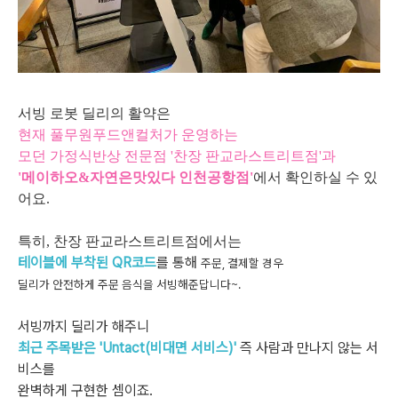
서빙 로봇 딜리의 활약은
현재 풀무원푸드앤컬처가 운영하는
모던 가정식반상 전문점 '찬장 판교라스트리트점'과
'메이하오&자연은맛있다 인천공항점'
에서 확인하실 수 있
어요.
특히, 찬장 판교라스트리트점에서는
테이블에 부착된 QR코드
를 통해
주문, 결제할 경우
딜리가 안전하게 주문 음식을 서빙해준답니다~.
서빙까지 딜
리가 해주니
최근 주목받은 'Untact(비대면 서비스)'
즉 사람과 만나지 않는 서
비스를
완벽하게 구현한 셈이죠.