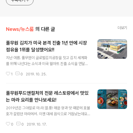
구독하기
더보기
News/뉴스룸
의 다른 글
풀무원 김치가 미국 본격 진출 1년 만에 시장
점유율 1위를 달성했어요!!
글 내용
지난 여름. 풀무원이 글로벌김치공장을 짓고 김치 세계화
를 위해 나선다는 소식과 미국 월마트 진출 소식을 연달아
전해드렸었는데요. [글로벌 김치 공장 설립] [월마트 전매
1
0
2019. 10. 25.
장 입점] 풀무원의 '한국산 김치'가 미국 시장에 본격 진출
한 지 불과 1년 만에 시장점유율 1위에 등극했답니다!! 꺄
아! 그것도 미국의 교포마켓이 아닌 메인스트림 시장으로
풀무원푸드앤컬처의 전문 레스토랑에서 맛있
불리는 월마트 등 대형 유통매장 시장점유율이라는 사실!
시장조사기관 닐슨의 데이터 조사 결과에 따르면 풀무원
는 마라 요리를 만나보세요!
글 내용
한국산 김치의 시장 점유율은 40.4%로 미국 현지 생산 김
2019년은 그야말로 마.라.열.풍! 매운 향과 맛 때문에 호불
치 브랜드의 시장점유율이 2위 11.6% , 3위 9,4%인 것을
호가 갈렸던 마라에서. 이젠 대세 음식으로 거듭났는데요.
생각하면 미국인들의 입맛을 사로잡았다는 말이 과장이 아
마라탕부터 마라룽샤 등 그 종류도 다양해 입맛대로 찾아
닌 수준이 된거죠! 크하하! 미국 메인스트림 시장에 처음 진
0
0
2019. 10. 17.
먹는 재미도 쏠쏠하죠. 최근에는 풀무원에서 생면식감 '마
출했을 당시 시장점유율 ..
라탕면'을 출시하며 출시 한 달 만에 100만 봉지 판매라는