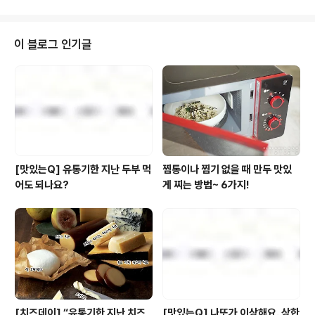
엄청난 기록을 세울 정도로 인기몰이 중이죠!! 그런데 그거
아세요? 풀무원푸드앤컬처의 전문 레스토랑 브랜드에서도
가을 신메뉴로 선보인 마라 요리들이 인기를 끌고 있다는
이 블로그 인기글
사실! 어떤 브랜드인지 궁금하시죠?! 트랜디 누들 전문점
모던 가정식 반상 브랜드 복합 식문화 공간 그럼 지금부터
각 브랜드에서 출시한 마라 요리들을 잠시 소개해볼게요.
'자연은 맛있다'는 누들 전문점답게 탄탄면에 마라 소스를
넣어 만든 '사천식 마라 탄..
[맛있는Q] 유통기한 지난 두부 먹
찜통이나 찜기 없을 때 만두 맛있
어도 되나요?
게 찌는 방법~ 6가지!
[치즈데이] “유통기한 지난 치즈
[맛있는Q] 나또가 이상해요. 상한