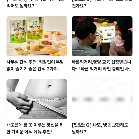
먹어도 될까요?”
건가요?
사무실 간식 추천: 직장인이 부담
바른먹거리,영양 교육 신청받습니
없이 즐기기 좋은 간식 3가지
다~! 바른 먹거리 확인 캠페인 사
이트 오픈!
배고픔에 잠 못 이루는 당신을 위
[맛있는Q] 나또, 냉동 보관해도
한 가벼운 야식 메뉴 추천!
될까요?