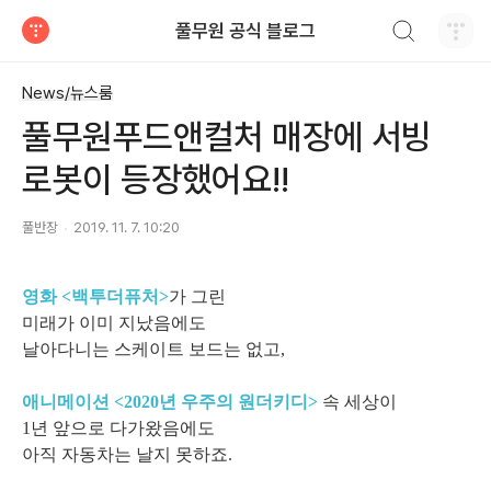
검색하기
풀무원 공식 블로그
티스토리
News/뉴스룸
풀무원푸드앤컬처 매장에 서빙
로봇이 등장했어요!!
풀반장
2019. 11. 7. 10:20
영화 <백투더퓨처>
가 그린
미래가 이미 지났음에도
날아다니는 스케이트 보드는 없고,
애니메이션 <2020년 우주의 원더키디>
속 세상이
1년 앞으로 다가왔음에도
아직 자동차는 날지 못하죠.