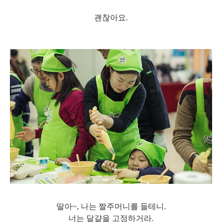
괜찮아요.
딸아~, 나는 짤주머니를 들테니.
너는 달걀을 고정하거라.