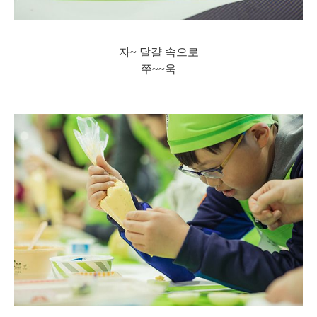
자~ 달걀 속으로
쭈~~욱