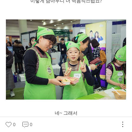
이렇게 담아두니 더 먹음직스럽죠?
네~ 그래서
단번에 바로 먹었답니다.
0
0