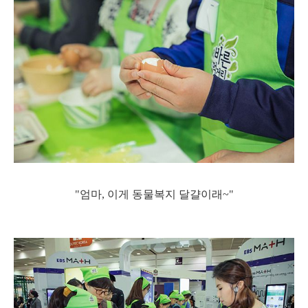
"엄마, 이게 동물복지 달걀이래~"