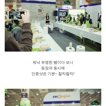
워낙 유명한 쌤이다 보니
등장과 동시에
인증샷은 기본~ 찰칵찰칵!