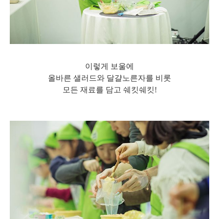
이렇게 보울에
올바른 샐러드와 달걀노른자를 비롯
모든 재료를 담고 쉐킷쉐킷!