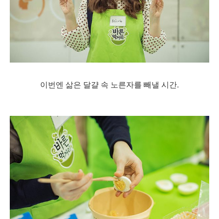
이번엔 삶은 달걀 속 노른자를 빼낼 시간.