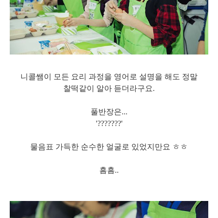
니콜쌤이 모든 요리 과정을
영어로 설명을 해도 정말
찰떡같이 알아 듣더라구요.
풀반장은...
'
???????'
물음표 가득한 순수한 얼굴로 있었지만요 ㅎㅎ
흠흠..