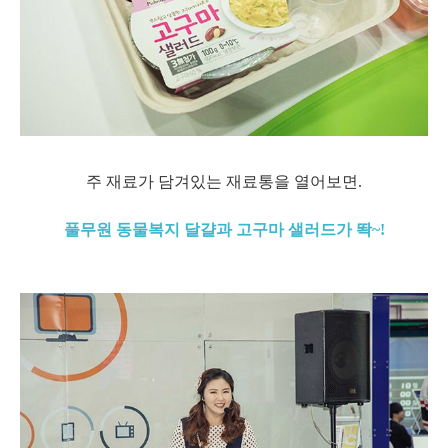
주 재료가 담겨있는 재료통을 열어보면.
풀무원 동물복지 달걀과 고구마 샐러드가 똭~!