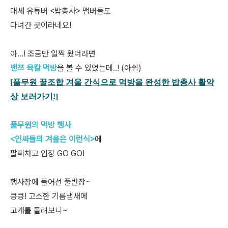
대세 유튜버 <밥총사> 맴버들도
다녀간 곳이라네요!
아...! 조금만 일찍 왔더라면
밴쯔 육칼 먹방
을 볼 수 있었는데..! (아쉽)
[풀무원 꿀조합 겨울 간식으로 먹방을 완성한 밥총사 활약
상
보러가기!]
풀무원의 먹방 행사
<인싸들의 겨울은 이런식>
에
팔찌차고 입장 GO GO!
행사장에 들어선 풀반장~
킁킁! 고소한 기름냄새에
고개를 돌려보니~