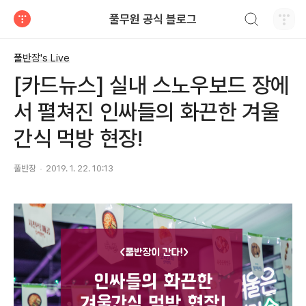
검색하기
풀무원 공식 블로그
티스토리
풀반장's Live
[카드뉴스] 실내 스노우보드 장에
서 펼쳐진 인싸들의 화끈한 겨울
간식 먹방 현장!
풀반장
2019. 1. 22. 10:13