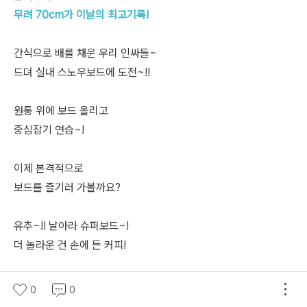
무려 70cm가 이날의 최고기록!
간식으로 배를 채운 우리 인싸들~
드뎌 실내 스노우보드에 도전~!!
원통 위에 보드 올리고
중심잡기 연습~!
이제 본격적으로
보드를 즐기러 가볼까요?
유추~!! 날아라 슈퍼보드~!
더 놀라운 건 손에 든 커피!
실력에 상관없이 모두 씐나게!
0
0
#인싸들의_스노우보드는_이런식