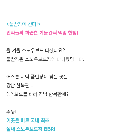
<풀반장이 간다!>
인싸들의 화끈한 겨울간식 먹방 현장!
올 겨울 스노우보드 타셨나요?
풀반장은 스노우보드장에 다녀왔답니다.
어스름 저녁 풀반장이 찾은 곳은
강남 한복판...
엥? 보드를 타러 강남 한복판에?
뚜둥!
이곳은 바로 국내 최초
실내 스노우보드장 BBR!