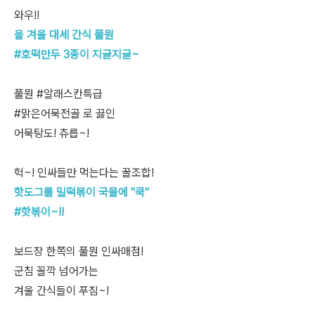
와우!!
올 겨울 대세 간식 풀뭔
#호떡만두 3종이 지글지글~
풀뭔 #알래스칸특급
#맑은어묵전골 로 끓인
어묵탕도! 츄릅~!
헉~! 인싸들만 먹는다는 꿀조합!
핫도그를 밀떡볶이 국물에 "쿡"
#핫볶이~!!
보드장 한쪽의 풀뭔 인싸매점!
군침 꼴깍 넘어가는
겨울 간식들이 푸짐~!