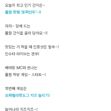
오늘의 최고 인기 간식은~
풀뭔 핫템 '호떡만두'~!!
자자~ 맘에 드는
풀뭔 간식을 골라 담아요~!!
맛있는 거 먹을 때 인증샷은 필쑤~!
인수타 라이브는 센쑤!
베테랑 MC와 씐나는
풀뭔 먹방 게임~ 스타트~!
첫번째 게임은
모짜렐라핫도그 치즈 늘리기!
늘어나라 치즈치즈~!