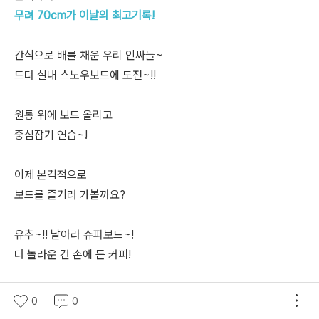
무려 70cm가 이날의 최고기록!
간식으로 배를 채운 우리 인싸들~
드뎌 실내 스노우보드에 도전~!!
원통 위에 보드 올리고
중심잡기 연습~!
이제 본격적으로
보드를 즐기러 가볼까요?
유추~!! 날아라 슈퍼보드~!
더 놀라운 건 손에 든 커피!
실력에 상관없이 모두 씐나게!
0
0
#인싸들의_스노우보드는_이런식