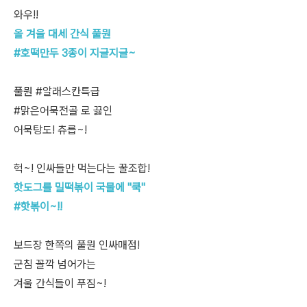
와우!!
올 겨울 대세 간식 풀뭔
#호떡만두 3종이 지글지글~
풀뭔 #알래스칸특급
#맑은어묵전골 로 끓인
어묵탕도! 츄릅~!
헉~! 인싸들만 먹는다는 꿀조합!
핫도그를 밀떡볶이 국물에 "쿡"
#핫볶이~!!
보드장 한쪽의 풀뭔 인싸매점!
군침 꼴깍 넘어가는
겨울 간식들이 푸짐~!