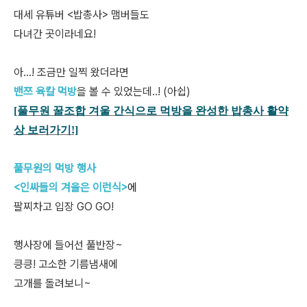
대세 유튜버 <밥총사> 맴버들도
다녀간 곳이라네요!
아...! 조금만 일찍 왔더라면
밴쯔 육칼 먹방
을 볼 수 있었는데..! (아쉽)
[풀무원 꿀조합 겨울 간식으로 먹방을 완성한 밥총사 활약
상
보러가기!]
풀무원의 먹방 행사
<인싸들의 겨울은 이런식>
에
팔찌차고 입장 GO GO!
행사장에 들어선 풀반장~
킁킁! 고소한 기름냄새에
고개를 돌려보니~