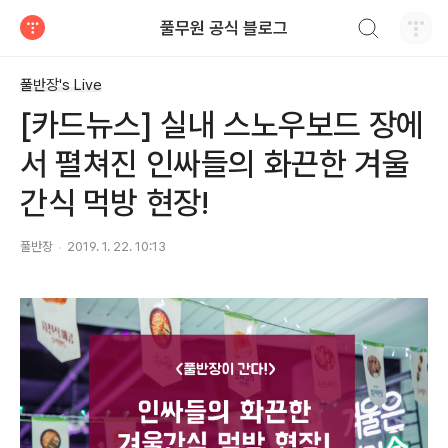
검색하기
풀무원 공식 블로그
티스토리
풀반장's Live
[카드뉴스] 실내 스노우보드 장에
서 펼쳐진 인싸들의 화끈한 겨울
간식 먹방 현장!
풀반장
2019. 1. 22. 10:13