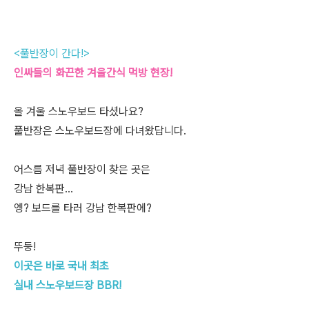
<풀반장이 간다!>
인싸들의 화끈한 겨울간식 먹방 현장!
올 겨울 스노우보드 타셨나요?
풀반장은 스노우보드장에 다녀왔답니다.
어스름 저녁 풀반장이 찾은 곳은
강남 한복판...
엥? 보드를 타러 강남 한복판에?
뚜둥!
이곳은 바로 국내 최초
실내 스노우보드장 BBR!