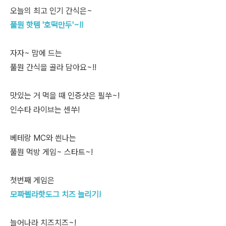
오늘의 최고 인기 간식은~
풀뭔 핫템 '호떡만두'~!!
자자~ 맘에 드는
풀뭔 간식을 골라 담아요~!!
맛있는 거 먹을 때 인증샷은 필쑤~!
인수타 라이브는 센쑤!
베테랑 MC와 씐나는
풀뭔 먹방 게임~ 스타트~!
첫번째 게임은
모짜렐라핫도그 치즈 늘리기!
늘어나라 치즈치즈~!