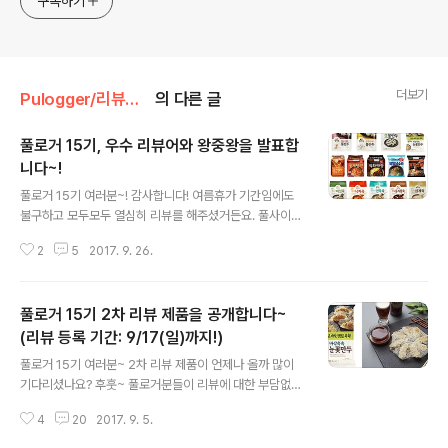
구독하기
더보기
Pulogger/리뷰단 [풀로거] 공지
의 다른 글
풀로거 15기, 우수 리뷰어와 왕중왕을 발표합
니다~!
글 내용
풀로거 15기 여러분~! 감사합니다! 여름휴가 기간임에도
불구하고 모두모두 열심히 리뷰를 해주셨거든요. 풀사이기
분들께서 리뷰해주신 제품은 풀무원의 핫한 만두 세트. 생
2
5
2017. 9. 26.
면식감 신제품 모음. 건더기가 큼직한 죽 세트. 마지막으로
아이들 간식으로 좋은 핫도그까지. 무려 14종의 제품을 보
내드렸었는데요. 다행히도 리뷰 후에도 해당 제품들을 구
풀로거 15기 2차 리뷰 제품을 공개합니다~
매해서 먹을 정도로 만족스러웠다고 하시더라구요~ 그래
서일까요? 리뷰량도 무려 한분 평균 9.8개씩이나~! 푸짐함
(리뷰 등록 기간: 9/17(일)까지!)
글 내용
으로 가득했던 풀로거 15기! 과연 어떤 분이 영광의 타이틀
풀로거 15기 여러분~ 2차 리뷰 제품이 언제나 올까 많이
을 차지하셨을지 확인해보시죠! . . . 4월의라라님 이민성님
기다리셨나요? 후훗~ 풀로거분들이 리뷰에 대한 부담없이
/ Berry Berry님 / 하영태훈맘님 / 보라도치님 / 마르셀님
마음 편히 여름휴가를 다녀오실 수 있도록~ 휴가기간이 끝
짝짝짝짝~ 정말 축하드려요!! 다들 열심히 해주신 만큼 우
4
20
2017. 9. 5.
난~ 바로 지금~! 풀로거 2차 리뷰를 똭! 준비를 했지 뭐에
수리뷰어와 왕중왕 ..
요~ 어맛. 세심도 하셔라~ 데헷! 한분도 빠짐없이 1차 리뷰