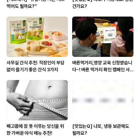
먹어도 될까요?”
건가요?
사무실 간식 추천: 직장인이 부담
바른먹거리,영양 교육 신청받습니
없이 즐기기 좋은 간식 3가지
다~! 바른 먹거리 확인 캠페인 사
이트 오픈!
배고픔에 잠 못 이루는 당신을 위
[맛있는Q] 나또, 냉동 보관해도
한 가벼운 야식 메뉴 추천!
될까요?