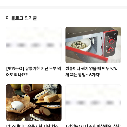
미션을 완수해 주셨는데 이정도 배려쯤이야~ 기본입죠~
후후후 그런데~ 이번 2차 리뷰 제품은 대체 뭐냐구요? 이
번에도 1차 때 처럼 신제품으로 가득가득 하냐구요? 네 물
이 블로그 인기글
론이죠~! 자세한 내용은 지금부터 하나씩 알아보는 걸로~
하나. 밑면은 ‘바삭’, 윗면은 ‘촉촉’ 눈꽃만두 다 똑같이 생긴
만두가 지겨운 분들, 색다른 야식을 찾는 분들, 전문점 수준
의 만두를 집에서도 즐기고 싶은 분들, 모두 주목해주세요
~! 혹시 군..
[맛있는Q] 유통기한 지난 두부 먹
찜통이나 찜기 없을 때 만두 맛있
어도 되나요?
게 찌는 방법~ 6가지!
[치즈데이] “유통기한 지난 치즈
[맛있는Q] 나또가 이상해요. 상한