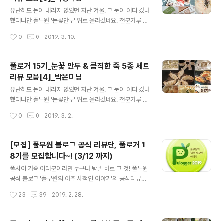
로 활약할 20분의 이름을 지금 공개합니다. 민희님(mid~)
글 내용
/ Moonjeong Kim(tre~) / 서예연(cut~) / 최해연(mea
유난히도 눈이 내리지 않았던 지난 겨울. 그 눈이 어디 갔나
~) / 임경미(six~) / 이루미맘(oyk~) / Cherry Yu(che
했더니만 풀무원 '눈꽃만두' 위로 올라갔네요. 전분가루 물
~) / 유은혜(joy~) / 리리제이(sto~) / 냥냥이(lot~) / 파란
을 이용해 만드는 일본식 만두 조리법으로 군만두에 눈꽃
작성시간
0
0
2019. 3. 10.
심바(blu~)..
모양 날개가 달리도록 한 만두인데요. 덕분에 밑면은 바삭
하고 윗면은 촉촉한게 특징이죠. 게다가 만두 밑면에 전분
소스가 묻어있어 기름도 물도 필요없이 프라이팬에 올려
풀로거 15기_눈꽃 만두 & 큼직한 죽 5종 세트
굽기만 하면 끝이니.. 이 얼마나 대단한 만두인가요. ㅎㅎ
리뷰 모음[4]_박은미님
많은 분들의 사랑을 받고 있는 눈꽃만두를 출시와 동시에
글 내용
만나본 분들이 계십니다. 딩동댕~! 네~ 바로 풀로거 15기
유난히도 눈이 내리지 않았던 지난 겨울. 그 눈이 어디 갔나
분들!! 풀로거 15기의 극찬을 받은 '눈꽃만두'외에도 '꽃게
했더니만 풀무원 '눈꽃만두' 위로 올라갔네요. 전분가루 물
탕면'과 '직화짜장', '큼직한 죽 5종' 세트도 함께 리뷰를 진
을 이용해 만드는 일본식 만두 조리법으로 군만두에 눈꽃
작성시간
0
0
2019. 3. 2.
행했었는데요. 풀로거 15기가 평가한 풀무원의 제품들은
모양 날개가 달리도록 한 만두인데요. 덕분에 밑면은 바삭
어땠을까요? 풀로거 ..
하고 윗면은 촉촉한게 특징이죠. 게다가 만두 밑면에 전분
소스가 묻어있어 기름도 물도 필요없이 프라이팬에 올려
[모집] 풀무원 블로그 공식 리뷰단, 풀로거 1
굽기만 하면 끝이니.. 이 얼마나 대단한 만두인가요. ㅎㅎ
8기를 모집합니다~! (3/12 까지)
많은 분들의 사랑을 받고 있는 눈꽃만두를 출시와 동시에
글 내용
만나본 분들이 계십니다. 딩동댕~! 네~ 바로 풀로거 15기
풀사이 가족 여러분이라면 누구나 탐낼 바로 그 것! 풀무원
분들!! 풀로거 15기의 극찬을 받은 '눈꽃만두'외에도 '꽃게
공식 블로그 '풀무원의 아주 사적인 이야기'의 공식리뷰단!
탕면'과 '직화짜장', '큼직한 죽 5종' 세트도 함께 리뷰를 진
풀로거 모집이 시작됐습니다. 늘 그래왔듯 이번에도 역시
작성시간
23
39
2019. 2. 28.
행했었는데요. 풀로거 15기가 평가한 풀무원의 제품들은
풀무원의 따끈따끈한 신제품들과 풀로거 활동 시기에 맞는
어땠을까요? 풀로거 ..
테마 제품들을 리뷰 제품으로 선정할 예정인데요. 꾸준히
블로그를 운영해 오기만 했다면 꼭 파워블로거가 아니어도