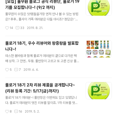
[모집] 풀무원 블로그 공식 리뷰단, 풀로거 19
랑과 열정만 있다면 누구나 가능한 풀로거 19기에 선정된
기를 모집합니다~! (9/2 까지)
그 영광의 주인공들을 지금 공개합니다!!! 강윤이님(yun~)
글 내용
/ 김수진님(j67~) / 김영선님(dpd~) / 김은미님(emj~) /
풀무원의 수많은 잇!템들을가장 먼저 만나 볼 수 있는 방법
김정민님(51j~) / 리리제이님(stop~) / 러블리민수님(jm
은? 후후.. 풀사이 가족 여러분은 다들 아시죠? 정답은! '풀
h~) / 박미령님(smr~) / 백현지님(hw9~) / 보라도치님(b
로거가 되는 것!' 풀무원 공식블로그 '풀무원의 아주 사적인
작성시간
14
33
2019. 8. 21.
ab~) / 상큼이님(cls~) / 신..
이야기'의 공식 리뷰단! 드디어~ '풀로거' 모집이 시작됐습
니다~. 늘 그래왔듯 이번에도 역시 풀무원의 따끈따끈한
신제품들과 풀로거 활동 시기에 맞는 테마 제품들을 리뷰
풀로거 18기, 우수 리뷰어와 왕중왕을 발표합
제품으로 준비했구요. 꾸준히 블로그를 운영중인 분들이라
니다~!
면 파워블로거가 아니어도 문제 없으니 부담갖지 마시고
글 내용
신청 고고! 누구나 하고 싶고 누구나 될 수 있는 풀로거! 풀
따스한 봄바람과 함께 풀로거 여러분의 곁으로 다가온 택
로거에 도전하는 법은 간단해요~! 댓글로 "가장 좋아하는
배 상자. 그 안엔.. 두둥. 풀반장이 고르고 또 고른 신상 풀무
풀무원 제품과 그 이유", 그리고 운영중인 블로그의 URL을
원 제품들이 가득!! 바로 우리 풀로거 18기 여러분의 리뷰
작성시간
5
7
2019. 6. 4.
남기면 끝! 그리고 이제 남은건 풀반장의 선택만 기다리면
제품들이었는데요. 역시나 큰 손 풀반장의 매직터치가 가
되는데요. 풀반장이 ..
미된 만큼 푸짐함이 일품이었죠. 한번 보고 갈까요? 하나.
둘. 셋. 넷.... 헉! 무려 24종의 제품이!!! 심지어 리뷰를 위해
풀로거 18기 2차 리뷰 제품을 공개합니다~
같은 제품이 여러개 들어있기도 했으니 택배 상자가 정~~
(리뷰 등록 기간: 5/17(금)까지!)
~말 무거우셨을듯 하네요. 후후. 그런 풀반장의 마음에 보
글 내용
답하듯 열정적인 리뷰로 답해주신 풀로거 18기 여러분! 이
풀로거 18기 여러분~! 풀반장은 이번에도 믿고 있었답니
자리를 빌려 다시 한 번 고맙고. 감사하고. 사..사.. 좋아한다
다. 풀로거 여러분의 멋진 리뷰를 말이죠. 1차 리뷰를 멋지
는 말씀 전합니다! 풀로거 18기의 리뷰는 풀반장이 한편 한
게 해주신 만큼 2차 리뷰 제품 선정에 고민이 많았는데요.
작성시간
8
16
2019. 5. 2.
편 꼼꼼히 살펴보고 보고 또 봤거든요! 보내주신 피드..
1차 때 멋진 리뷰를 선사해주신 풀로거 18기 분들께 보답