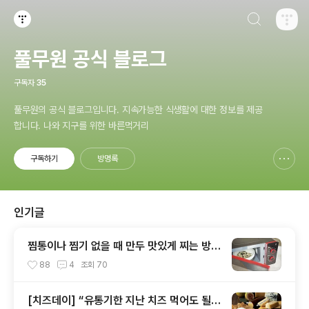
검색하기
티스토리
풀무원 공식 블로그
구독자
35
풀무원의 공식 블로그입니다. 지속가능한 식생활에 대한 정보를 제공
합니다. 나와 지구를 위한 바른먹거리
구독하기
방명록
신고하기 레이어
열기
인기글
찜통이나 찜기 없을 때 만두 맛있게 찌는 방법
~ 6가지!
88
4
조회
70
[치즈데이] “유통기한 지난 치즈 먹어도 될까