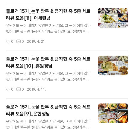
하고자 아주 가벼운 제품들로 준비했거든요, 믱? 무...거운
게 아니라 가볍다구요? 네~ 맞아요! 칼로리는 낮추고 영양
풀로거 15기_눈꽃 만두 & 큼직한 죽 5종 세트
은 채운 제품들로 골랐거든요. 그래서 2차 리뷰의 주제는
리뷰 모음[1!]_이세린님
"가벼운 녀석들로 기분 up~~!" 제품은 가볍지만 풀로거분
글 내용
들을 위한 리뷰 박스는 이번에도 무겁게! ㅎㅎ 무거움 속에
유난히도 눈이 내리지 않았던 지난 겨울. 그 눈이 어디 갔나
가벼움이 가득 담긴 풀로거 리뷰 박스는 지금 배.송.중! 리
했더니만 풀무원 '눈꽃만두' 위로 올라갔네요. 전분가루 물
뷰 박스가 도착하기 전 어떤 제품들이 도착할지 살짝 한 번
을 이용해 만드는 일본식 만두 조리법으로 군만두에 눈꽃
작성시간
0
0
2019. 4. 21.
엿보기 타임~! 오케? 하나. 언제 먹어도 부담없는 맛있는
모양 날개가 달리도록 한 만두인데요. 덕분에 밑면은 바삭
칼로리 조절..
하고 윗면은 촉촉한게 특징이죠. 게다가 만두 밑면에 전분
소스가 묻어있어 기름도 물도 필요없이 프라이팬에 올려
풀로거 15기_눈꽃 만두 & 큼직한 죽 5종 세트
굽기만 하면 끝이니.. 이 얼마나 대단한 만두인가요. ㅎㅎ
리뷰 모음[10]_홍원경님
많은 분들의 사랑을 받고 있는 눈꽃만두를 출시와 동시에
글 내용
만나본 분들이 계십니다. 딩동댕~! 네~ 바로 풀로거 15기
유난히도 눈이 내리지 않았던 지난 겨울. 그 눈이 어디 갔나
분들!! 풀로거 15기의 극찬을 받은 '눈꽃만두'외에도 '꽃게
했더니만 풀무원 '눈꽃만두' 위로 올라갔네요. 전분가루 물
탕면'과 '직화짜장', '큼직한 죽 5종' 세트도 함께 리뷰를 진
을 이용해 만드는 일본식 만두 조리법으로 군만두에 눈꽃
작성시간
0
0
2019. 4. 14.
행했었는데요. 풀로거 15기가 평가한 풀무원의 제품들은
모양 날개가 달리도록 한 만두인데요. 덕분에 밑면은 바삭
어땠을까요? 풀로거 ..
하고 윗면은 촉촉한게 특징이죠. 게다가 만두 밑면에 전분
소스가 묻어있어 기름도 물도 필요없이 프라이팬에 올려
풀로거 15기_눈꽃 만두 & 큼직한 죽 5종 세트
굽기만 하면 끝이니.. 이 얼마나 대단한 만두인가요. ㅎㅎ
리뷰 모음[9]_윤현정님
많은 분들의 사랑을 받고 있는 눈꽃만두를 출시와 동시에
글 내용
만나본 분들이 계십니다. 딩동댕~! 네~ 바로 풀로거 15기
유난히도 눈이 내리지 않았던 지난 겨울. 그 눈이 어디 갔나
분들!! 풀로거 15기의 극찬을 받은 '눈꽃만두'외에도 '꽃게
했더니만 풀무원 '눈꽃만두' 위로 올라갔네요. 전분가루 물
탕면'과 '직화짜장', '큼직한 죽 5종' 세트도 함께 리뷰를 진
을 이용해 만드는 일본식 만두 조리법으로 군만두에 눈꽃