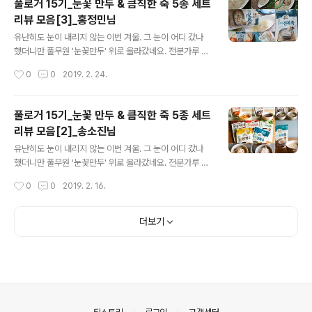
풀로거 15기_눈꽃 만두 & 큼직한 죽 5종 세트
오케이! 누구에게나 열려있는 풀로거의 문! 풀로거가 되고
리뷰 모음[3]_홍정민님
싶다구요? 그렇다면 도전하세요. 댓글로 "최근에 먹어본
글 내용
풀무원 제품과 그 소감, 그리고 운영중인 블로그의 URL"을
유난히도 눈이 내리지 않는 이번 겨울. 그 눈이 어디 갔나
남기면 끝! 풀반장이 꼼꼼하게 살펴보고 풀로거 18기로 활
했더니만 풀무원 '눈꽃만두' 위로 올라갔네요. 전분가루 물
동할 총 20분을 선정할게요. 그럼 모두가 기다려온 풀로거
을 이용해 만드는 일본식 만두 조리법으로 군만두에 눈꽃
작성시간
0
0
2019. 2. 24.
모집. 지금부터 시작합니다. IT's Show Time~! 당신의
모양 날개가 달리도록 한 만두인데요. 덕분에 밑면은 바삭
풀로거에게 투표하..
하고 윗면은 촉촉한게 특징이죠. 게다가 만두 밑면에 전분
소스가 묻어있어 기름도 물도 필요없이 프라이팬에 올려
풀로거 15기_눈꽃 만두 & 큼직한 죽 5종 세트
굽기만 하면 끝이니.. 이 얼마나 대단한 만두인가요. ㅎㅎ
리뷰 모음[2]_송소진님
많은 분들의 사랑을 받고 있는 눈꽃만두를 출시와 동시에
글 내용
만나본 분들이 계십니다. 딩동댕~! 네~ 바로 풀로거 15기
유난히도 눈이 내리지 않는 이번 겨울. 그 눈이 어디 갔나
분들!! 풀로거 15기의 극찬을 받은 '눈꽃만두'외에도 '꽃게
했더니만 풀무원 '눈꽃만두' 위로 올라갔네요. 전분가루 물
탕면'과 '직화짜장', '큼직한 죽 5종' 세트도 함께 리뷰를 진
을 이용해 만드는 일본식 만두 조리법으로 군만두에 눈꽃
작성시간
0
0
2019. 2. 16.
행했었는데요. 풀로거 15기가 평가한 풀무원의 제품들은
모양 날개가 달리도록 한 만두인데요. 덕분에 밑면은 바삭
어땠을까요? 풀로거 1..
하고 윗면은 촉촉한게 특징이죠. 게다가 만두 밑면에 전분
소스가 묻어있어 기름도 물도 필요없이 프라이팬에 올려
더보기
굽기만 하면 끝이니.. 이 얼마나 대단한 만두인가요. ㅎㅎ
많은 분들의 사랑을 받고 있는 눈꽃만두를 출시와 동시에
만나본 분들이 계십니다. 딩동댕~! 네~ 바로 풀로거 15기
분들!! 풀로거 15기의 극찬을 받은 '눈꽃만두'외에도 '꽃게
탕면'과 '직화짜장', '큼직한 죽 5종' 세트도 함께 리뷰를 진
행했었는데요. 풀로거 15기가 평가한 풀무원의 제품들은
의안내