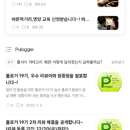
요?”
141
8
조회
63
바른먹거리,영양 교육 신청받습니다~! 바른
먹거리 확인 캠페인 사이트 오픈!
0
8
조회
30
Pulogger
분류 전체보기
주요 글 목록
풀사이 카테고리 개편! 어떻게 달라졌는지 살펴볼까요?
모두보기
공지
풀로거 19기, 우수 리뷰어와 왕중왕을 발표합
니다~!
글 내용
얼마 전 활동을 마친 풀로거 19기! 늘상 풀로거 활동이 끝
날 때면 '성황리에' 라는 표현을 쓰곤 했는데요. 이번 19기
야말로 진짜 '성황리에'라는 말이 딱 맞는 기수가 아니었나
작성시간
6
5
2020. 1. 2.
싶어요. 한 분도 빠짐없이 전원 리뷰 작성에 풀로거 한 분당
리뷰 건수가 10건을 넘을 정도로 정~~말 열심히 해주셨거
든요. 같은 제품군이지만 각기 다른 맛이라 여러 제품을 보
풀로거 19기 2차 리뷰 제품을 공개합니다~
내 드린 경우 하나의 포스트에 모든 맛을 다 소개해주셔도
(리뷰 등록 기간: 12/20(금)까지!)