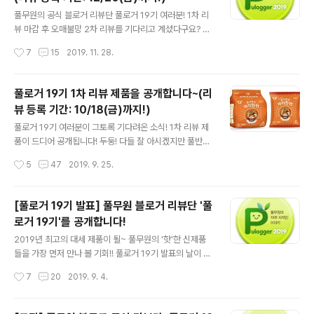
된다고 했음에도~ 각각의 포스트로 분류해 정말 상세하게
글 내용
리뷰해주시는 정성까지... 풀반장, 정말 감동해버렸지 뭡니
풀무원의 공식 블로거 리뷰단 풀로거 19기 여러분! 1차 리
까.. 흑흑~ ㅜ.ㅠ 풀로거 19기 모집 당시 고심 끝에 선정한
뷰 마감 후 오매불망 2차 리뷰를 기다리고 계셨다구요? 두
20명에 대한 풀반장의 선택이 틀리지 않았음을 몸소 증명
둥! 오늘이 바로 그날입니다. 풀로거 2차 리뷰의 시작! 사실
작성시간
7
15
2019. 11. 28.
해주시니. 몸 둘 바를 모르겠네요. ㅜ.ㅠ 자~ 풀반장을 이렇
풀반장은 기다리는 풀로거 여러분을 즐겁게 해드리고자 그
게 감동..
동안 바쁜 시간을 보냈는데요. 그 이유는 바로 최고의 2차
리뷰 제품을 구성하기 위한 신제품 탐색 작전에 돌입했기
풀로거 19기 1차 리뷰 제품을 공개합니다~(리
때문이랍니다. 그 결과는? 후후... 시린 손을 호호~~ 추운
뷰 등록 기간: 10/18(금)까지!)
겨울에 딱 어울리는 신제품으로 꽉꽉 눌러 담은~ 맛도 양
글 내용
도 푸짐한 2차 리뷰 박스가 지금 풀로거 여러분의 집으로
풀로거 19기 여러분이 그토록 기다려온 소식! 1차 리뷰 제
이.동.중!!! 과연 풀반장이 엄선한 풀로거 2차 리뷰 제품들
품이 드디어 공개됩니다! 두둥! 다들 잘 아시겠지만 풀반장
은 어떤 제품일지 지금 공개합니다! 하나. 2019 대세 마라!
은 말이죠. 풀로거 리뷰 제품을 선정할 때 최고의 구성을 위
작성시간
5
47
2019. 9. 25.
이제는 쌀국수로 즐겨요... 올해의 대세 먹거리는 누가 뭐래
해 늘 고민하고 있는데요. 고민 끝에 구성된 풀로거 19기 1
도 마..
차 리뷰 제품은 짜잔! 풀반장이 야심차게 준비한 풀무원 신
제품 모음입니다. 아직 잘 알려지지 않은 제품부터 슬슬 인
[풀로거 19기 발표] 풀무원 블로거 리뷰단 '풀
기몰이 하고 있는 제품까지. 아직은 낯선 새얼굴들이지만
로거 19기'를 공개합니다!
누가 대세 제품으로 떠오를지 우리 풀로거 여러분께서 판
글 내용
단해주시기를 바라며~! 풀로거 19기 1차 리뷰제품! 지금
2019년 최고의 대세 제품이 될~ 풀무원의 '핫'한 신제품
공개합니다. . . . 하나. 포기하지 마라! 멈추지 마라!... 멈출
들을 가장 먼저 만나 볼 기회!! 풀로거 19기 발표의 날이 밝
수 없는 맛 마라 드셔보셨나요? 아직 못 먹어본 사람은 있
았습니다. 이번에도 많은 분께서 풀로거에 대한 관심과 열
작성시간
7
20
2019. 9. 4.
어도 한 번만 먹은 사람은 없다고 할 정도로 강한 중독성을
정을 담은 출사표를 남겨주셨는데요. 풀반장은 감동의 눈
자랑하..
물을 흘리며 한 글자라도 놓칠새라 꼼꼼하게 읽고 또 읽었
답니다. 그리하여 결정된 풀로거 19기!! 풀무원에 대한 사