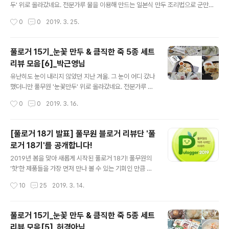
각각 제품들을 하나씩 만나는 시간을 가져볼까요? 자~ 풀
두' 위로 올라갔네요. 전분가루 물을 이용해 만드는 일본식 만두 조리법으로 군만두
무원 신제품 여러분~. 자기소개 시작하세요~! . . . 하나. 코
에 눈꽃모양 날개가 달리도록 한 만두인데요. 덕분에 밑면은 바삭하고 윗면은 촉촉한
작성시간
0
0
2019. 3. 25.
끼리만두 뺨치는!... SBS 보셨나요? 맛 표현에 있어 신의
게 특징이죠. 게다가 만두 밑면에 전분 소스가 묻어있어 기름도 물도 필요없이 프라
영역..
이팬에 올려 굽기만 하면 끝이니.. 이 얼마나 대단한 만두인가요. ㅎㅎ 많은 분들의 사
랑을 받고 있는 눈꽃만두를 출시와 동시에 만나본 분들이 계십니다. 딩동댕~! 네~ 바
풀로거 15기_눈꽃 만두 & 큼직한 죽 5종 세트
로 풀로거 15기분들!! 풀로거 15기의 극찬을 받은 '눈꽃만두'외에도 '꽃게탕면'과 '직
리뷰 모음[6]_박근영님
화짜장', '큼직한 죽 5종' 세트도 함께 리뷰를 진행했었는데요. 풀로거 15기가 평가한
글 내용
풀무원의 제품들은 어땠을까요? 풀로거 ..
유난히도 눈이 내리지 않았던 지난 겨울. 그 눈이 어디 갔나
했더니만 풀무원 '눈꽃만두' 위로 올라갔네요. 전분가루 물
을 이용해 만드는 일본식 만두 조리법으로 군만두에 눈꽃
작성시간
0
0
2019. 3. 16.
모양 날개가 달리도록 한 만두인데요. 덕분에 밑면은 바삭
하고 윗면은 촉촉한게 특징이죠. 게다가 만두 밑면에 전분
소스가 묻어있어 기름도 물도 필요없이 프라이팬에 올려
[풀로거 18기 발표] 풀무원 블로거 리뷰단 '풀
굽기만 하면 끝이니.. 이 얼마나 대단한 만두인가요. ㅎㅎ
로거 18기'를 공개합니다!
많은 분들의 사랑을 받고 있는 눈꽃만두를 출시와 동시에
글 내용
만나본 분들이 계십니다. 딩동댕~! 네~ 바로 풀로거 15기
2019년 봄을 맞아 새롭게 시작된 풀로거 18기! 풀무원의
분들!! 풀로거 15기의 극찬을 받은 '눈꽃만두'외에도 '꽃게
'핫'한 제품들을 가장 먼저 만나 볼 수 있는 기회인 만큼 이
탕면'과 '직화짜장', '큼직한 죽 5종' 세트도 함께 리뷰를 진
번에도 역시 많은 분들께서 출사표를 내주셨는데요. 파워
작성시간
10
25
2019. 3. 14.
행했었는데요. 풀로거 15기가 평가한 풀무원의 제품들은
블로거부터 이제 갓 시작한 신생 블로거까지 블로그 활성
어땠을까요? 풀로거 ..
화 정도는 다르지만 풀로거에 대한 열정 만큼은 똑같이 거
대함을 느꼈답니다. (감동~!) 풀반장이 오랜 고민과 고심끝
풀로거 15기_눈꽃 만두 & 큼직한 죽 5종 세트
에 어렵사리 결정한 풀로거 18기! 2019년 첫번째 풀로거
리뷰 모음[5]_허경아님