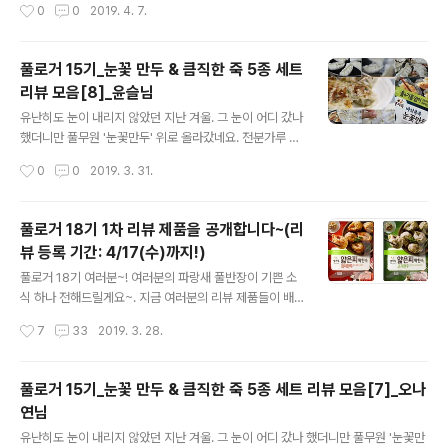
작성시간
0
0
2019. 4. 7.
행했었는데요. 풀로거 15기가 평가한 풀무원의 제품들은
모양 날개가 달리도록 한 만두인데요. 덕분에 밑면은 바삭
어땠을까요? 풀로거 ..
하고 윗면은 촉촉한게 특징이죠. 게다가 만두 밑면에 전분
소스가 묻어있어 기름도 물도 필요없이 프라이팬에 올려
풀로거 15기_눈꽃 만두 & 큼직한 죽 5종 세트
굽기만 하면 끝이니.. 이 얼마나 대단한 만두인가요. ㅎㅎ
리뷰 모음[8]_윤슬님
많은 분들의 사랑을 받고 있는 눈꽃만두를 출시와 동시에
글 내용
만나본 분들이 계십니다. 딩동댕~! 네~ 바로 풀로거 15기
유난히도 눈이 내리지 않았던 지난 겨울. 그 눈이 어디 갔나
분들!! 풀로거 15기의 극찬을 받은 '눈꽃만두'외에도 '꽃게
했더니만 풀무원 '눈꽃만두' 위로 올라갔네요. 전분가루 물
탕면'과 '직화짜장', '큼직한 죽 5종' 세트도 함께 리뷰를 진
을 이용해 만드는 일본식 만두 조리법으로 군만두에 눈꽃
작성시간
0
0
2019. 3. 31.
행했었는데요. 풀로거 15기가 평가한 풀무원의 제품들은
모양 날개가 달리도록 한 만두인데요. 덕분에 밑면은 바삭
어땠을까요? 풀로거 ..
하고 윗면은 촉촉한게 특징이죠. 게다가 만두 밑면에 전분
소스가 묻어있어 기름도 물도 필요없이 프라이팬에 올려
풀로거 18기 1차 리뷰 제품을 공개합니다~(리
굽기만 하면 끝이니.. 이 얼마나 대단한 만두인가요. ㅎㅎ
뷰 등록 기간: 4/17(수)까지!)
많은 분들의 사랑을 받고 있는 눈꽃만두를 출시와 동시에
글 내용
만나본 분들이 계십니다. 딩동댕~! 네~ 바로 풀로거 15기
풀로거 18기 여러분~! 여러분의 파랑새 풀반장이 기쁜 소
분들!! 풀로거 15기의 극찬을 받은 '눈꽃만두'외에도 '꽃게
식 하나 전해드릴게요~. 지금 여러분의 리뷰 제품들이 배.
탕면'과 '직화짜장', '큼직한 죽 5종' 세트도 함께 리뷰를 진
송.중이라는 사실!! "꺄~! 택배는 다 좋앙 풀로거 리뷰 제품
작성시간
7
33
2019. 3. 28.
행했었는데요. 풀로거 15기가 평가한 풀무원의 제품들은
은 더 좋앙~!" 이번에도 역시나 풀반장이 고심끝에 고른 다
어땠을까요? 풀로거 ..
양한 제품들로 꽉꽉 채웠는데요. 새학기의 시작 3월을 맞
아~. 이번 풀로거 18기 1차 리뷰 제품의 테마를 '풀무원 새
풀로거 15기_눈꽃 만두 & 큼직한 죽 5종 세트 리뷰 모음[7]_오나
학기'로 잡고 새롭게 출시된 새 얼굴들을 모아봤답니다. 역
연님
시 누구보다 빨리 풀무원의 신제품들을 만나 볼 수 있는 풀
글 내용
로거에 도전하길 잘했다 싶으시죠? 후후~ 그럼 지금부터
유난히도 눈이 내리지 않았던 지난 겨울. 그 눈이 어디 갔나 했더니만 풀무원 '눈꽃만