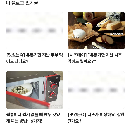
수 아미노산, 현미 대비 4배 높은 칼슘을 함유한 곡물로,간
이 블로그 인기글
편하게 균형 잡힌 영양분을 섭취할 수 있는건강 식재료로
주목받고 있는데요.바로 ‘하루귀리’가풀무원의 바른먹거리
원칙에 따라 엄선한국내산 통귀리를 비롯해100% 국내산
원재료만을 사용한 차 음료거든요!!!여기에무균 충전 시스
템을 통해 제조돼실온에서도 최대 12개월까지 안전하..
[맛있는Q] 유통기한 지난 두부 먹
[치즈데이] “유통기한 지난 치즈
어도 되나요?
먹어도 될까요?”
찜통이나 찜기 없을 때 만두 맛있
[맛있는Q] 나또가 이상해요. 상한
게 찌는 방법~ 6가지!
건가요?