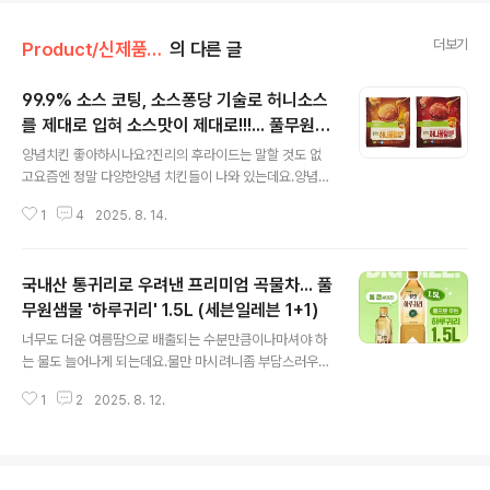
더보기
Product/신제품 인사드려요!
의 다른 글
99.9% 소스 코팅, 소스퐁당 기술로 허니소스
를 제대로 입혀 소스맛이 제대로!!!... 풀무원
글 내용
'허니퐁당 치킨'
양념치킨 좋아하시나요?진리의 후라이드는 말할 것도 없
고요즘엔 정말 다양한양념 치킨들이 나와 있는데요.양념
치킨들의 매력은 누가 뭐래도 양념!!그래서 일까요?때로는
1
4
2025. 8. 14.
양념이 제대로 발라져 있지 않아속살이 군데군데 들여다
보이는양념인듯 양념아닌 양념치킨 조각들 만나면뭔가 서
운함과 아쉬움까지 느껴지는데요.그렇듯!양념치킨의 가장
국내산 통귀리로 우려낸 프리미엄 곡물차... 풀
중요한 요소인 양념을제대로 바른 치킨이 있다면?두둥~!
바로 풀무원에서 새롭게 출시된풀무원 '허니퐁당 치킨 2
무원샘물 '하루귀리' 1.5L (세븐일레븐 1+1)
글 내용
종'입니다.'허니퐁당 치킨'은풀무원만의 99.9% 소스 코팅
너무도 더운 여름땀으로 배출되는 수분만큼이나마셔야 하
기술인‘소스 퐁당’ 기술을 적용한 것이 특징인데요.네?! 99.
는 물도 늘어나게 되는데요.물만 마시려니좀 부담스러우신
9% 소스 코팅이라고요?!정말 빠짐없이 꼼꼼하고 빼곡하
분들 많으시죠?그래서물 대신 차를 찾는 분들이많아진다
게 채워진 양념이라...이것이야 말로 양념치킨에게 필요한
1
2
2025. 8. 12.
고 하는데요.물 대신 하는 선택이니가능하면 조금 더 좋은
첫 번째 레슨이 아닐까 하는 생각이 드는걸요?!후후..
차는 어떨까요?이를테면 곡물차?!그래서 준비한 제품은얼
마 전 풀무원에서 새롭게 출시된프리미엄 곡물차 '하루귀
리' 1.5L입니다.귀리는 수용성 식이섬유인 베타글루칸과필