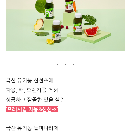
국산 유기농 신선초에
자몽, 배, 오렌지를 더해
상큼하고 깔끔한 맛을 살린
‘프레시업 자몽&신선초’
국산 유기농 돌미나리에