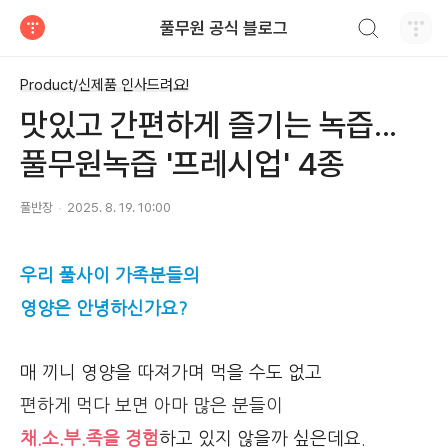
검색하기
풀무원 공식 블로그
티스토리
Product/신제품 인사드려요!
맛있고 간편하게 즐기는 녹즙...
풀무원녹즙 '프레시업' 4종
풀반장
2025. 8. 19. 10:00
우리 풀사이 가족분들의
영양은 안녕하신가요?
매 끼니 영양을 따져가며 먹을 수도 없고
편하게 먹다 보면 아마 많은 분들이
채.소.부.족을 경험
하고 있지 않을까 싶은데요.