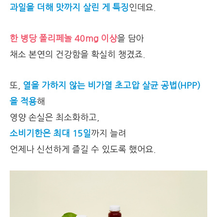
과일을 더해 맛까지 살린 게 특징
인데요.
한 병당 폴리페놀 40mg 이상
을 담아
채소 본연의 건강함을 확실히 챙겼죠.
또,
열을 가하지 않는 비가열 초고압 살균 공법(HPP)
을 적용
해
영양 손실은 최소화하고,
소비기한은 최대 15일
까지 늘려
언제나 신선하게 즐길 수 있도록 했어요.