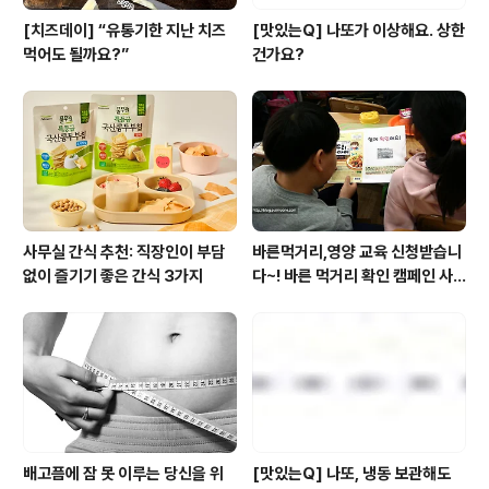
[치즈데이] “유통기한 지난 치즈
[맛있는Q] 나또가 이상해요. 상한
먹어도 될까요?”
건가요?
사무실 간식 추천: 직장인이 부담
바른먹거리,영양 교육 신청받습니
없이 즐기기 좋은 간식 3가지
다~! 바른 먹거리 확인 캠페인 사
이트 오픈!
배고픔에 잠 못 이루는 당신을 위
[맛있는Q] 나또, 냉동 보관해도