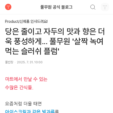
검색하기
풀무원 공식 블로그
티스토리
Product/신제품 인사드려요!
당은 줄이고 자두의 맛과 향은 더
욱 풍성하게... 풀무원 '살짝 녹여
먹는 슬러쉬 플럼'
풀반장
2025. 7. 31. 10:00
마트에서 만날 수 있는
수많은 간식들.
요즘처럼 더울 때면
아이스크림과 같은 빙과류
를