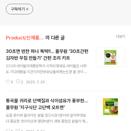
구독하기
더보기
Product/신제품 인사드려요!
의 다른 글
30초면 반찬 하나 뚝딱!!... 풀무원 '30초간편
김자반 무침 만들기' 간편 조리 키트
글 내용
드디어 아이들의여름방학이 시작되었네요.아이들은 너무
도 기다려왔을 시간이지만부모님들에게는신경 쓸 것이 더
많아지는어쩌면 더 부담스러운 시기이기도 한데요.학교에
0
2
2025. 7. 29.
서 다 알아서 해주던 때와는 달리집에서 직접 학습부터 끼
니까지다 챙겨줘야 하니까요.하루에 저녁 한 끼만 챙기던
게이젠 최소 두 끼에서 세끼까지로 늘었으니 부담스러울
통곡물 귀리로 단백질과 식이섬유가 풍부한...
수 밖에요.그럴 때아이들이 좋아하면서도금방 만들 수 있
는 무언가가 있다면너무도 좋겠죠?한 끼가 아닌두고 먹을
풀무원 '지구식단 고단백 오트면'
글 내용
수 있는 반찬이면 금상첨화?!후훗!그럴 때 필요한 제품이
요즘 관리에 들어가신 분들 많으시죠?관리에 앞서무엇보
바로풀무원 ‘30초간편 김자반 무침 만들기’입니다.30초
다 중요한 것이식단과 영양!!!관리 과정 중많은 분들이 특별
라니.제품명부터 너무 굉장하죠?‘30초간편 김자반 무침
히 더 신경 쓰시는 게바로 밀가루가 아닐까 싶어요.앗!면순
만들기’는풀무원이 지난해 선보인 ‘3분 간편 건어반찬 키