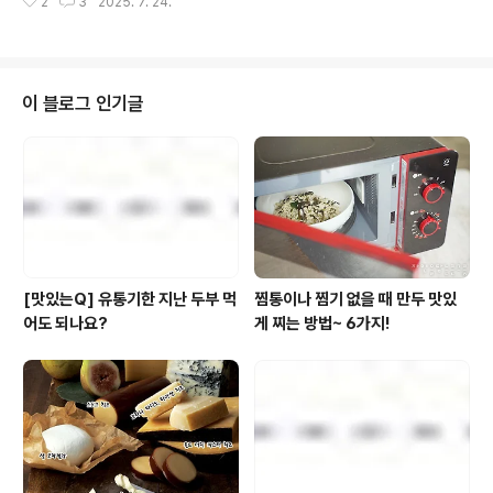
2
3
2025. 7. 24.
이, 면돌이에게밀가루를 뺏는다는 것은너무도 가혹한 일!!!
트’ 2종(통영멸치볶음 만들기, 보리새우볶음 만들기)에
그렇다면?!바꾸면 되죠~!!!뭘로?!바로 '풀무원지구식단'의
이..
신제품'고단백 오트면'입니다.‘고단백 오트면’은밀가루 함
량은 낮추고통곡물 귀리(오트)를 갈아 넣은 반죽으로 만들
어단백질과 식이섬유를 함께 섭취할 수 있는 것이 제품인
이 블로그 인기글
데요.귀리를 그대로 한 번 볶은 뒤가루로 곱게 갈아내 면 반
죽을 만듦으로써고소하고 진한 풍미를 올리면서매끈하고
쫄깃한 식감까지 더한 것이 특징이에요.냉장 사리면 타입
으로,끓는 물에 제품을 넣고 약 2분 삶은 뒤다양한 면 요리
로 활용하면 되는데요.샐러드 파스타, ..
[맛있는Q] 유통기한 지난 두부 먹
찜통이나 찜기 없을 때 만두 맛있
어도 되나요?
게 찌는 방법~ 6가지!