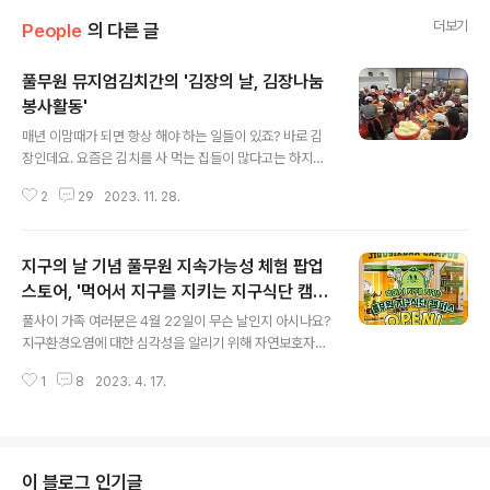
더보기
People
의 다른 글
풀무원 뮤지엄김치간의 '김장의 날, 김장나눔
봉사활동'
글 내용
매년 이맘때가 되면 항상 해야 하는 일들이 있죠? 바로 김
장인데요. 요즘은 김치를 사 먹는 집들이 많다고는 하지만
그래도 여전히 가족들을 위한 김치만큼은 직접 담가야 한
2
29
2023. 11. 28.
다며 애쓰시는 분들이 참 많더라고요. 밥과 김치만 있어도
한 끼 뚝딱 가능할 만큼 김치에 진심인 우리입니다만 경제
적으로 힘든 상황에 놓은 이웃분들에게는 그마저도 힘든일
지구의 날 기념 풀무원 지속가능성 체험 팝업
이죠. ㅜ.ㅠ 그렇다면 11월 22일 김치의 날을 맞아 한국의
김치와 김장 문화의 계승 발전을 위해 앞장서 온 풀무원 뮤
스토어, '먹어서 지구를 지키는 지구식단 캠퍼
글 내용
지엄김치간이 가만히 있을 수가 있나요!! 풀무원 임직원들
스'
풀사이 가족 여러분은 4월 22일이 무슨 날인지 아시나요?
과 함께하는 김장김치 나눔 봉사활동이 진행됐는데요. 이
지구환경오염에 대한 심각성을 알리기 위해 자연보호자들
번 김장김치 나눔 행사는 뮤지엄김치간이 2016년부터 종
이 제정한 '지구의 날'인데요. 풀무원의 지속가능식품 전문
로구 자원봉사센터와 연계하여 지역사회를 위해 진행해온
1
8
2023. 4. 17.
브랜드 '지구식단'이 지구의 날을 그냥 넘겨서는 안 되겠
역사가 깊은 행사로 2020년부터 202..
죠? 풀무원에서는 지구의 날을 맞아 보다 많은 분들이 지속
가능성에 대해 직접 보고 체험했으면 하는 바람으로 '지구
식단 캠퍼스'를 운영하기로 했어요. '지구식단 캠퍼스'는
"먹어서 지구를 지킨다"는 콘셉트로 14일부터 27일까지
이 블로그 인기글