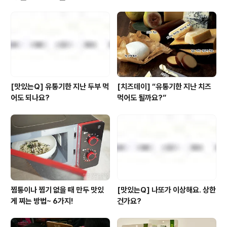
2주간 아이파크몰 용산점 6층 더센터 더코너 대행사장에
서 진행되는 팝업스토어인데요. '지구식단 캠퍼스'라는 이
름에 걸맞게 ‘풀무원역사학과’, ‘식물성스포츠학과’, ‘지구식
단모델학과’, ‘단백질디자인과’ 등 학과 별로 공간을 구성해
풀무원이 추구하는 지속가능성을..
[맛있는Q] 유통기한 지난 두부 먹
[치즈데이] “유통기한 지난 치즈
어도 되나요?
먹어도 될까요?”
찜통이나 찜기 없을 때 만두 맛있
[맛있는Q] 나또가 이상해요. 상한
게 찌는 방법~ 6가지!
건가요?