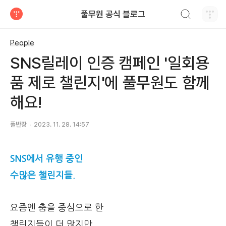
검색하기
풀무원 공식 블로그
티스토리
People
SNS릴레이 인증 캠페인 '일회용
품 제로 챌린지'에 풀무원도 함께
해요!
풀반장
2023. 11. 28. 14:57
SNS에서 유행 중인
수많은 챌린지들.
요즘엔 춤을 중심으로 한
챌린지들이 더 많지만