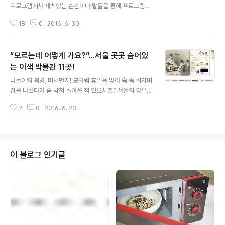
프로그램에서 재치있는 순간이나 말들을 통해 프로그램을
재미있어지게 만드는 이른바 '빵빵 터뜨리는' 사람을 말하
18
0
2016. 6. 30.
는데요, ^^ 여기서 ‘치트키’란 무슨 말일까요? '치트(chea
t)‘는 '속이다’라는 뜻으로 컴퓨터 게임에서 제작자들만이
알고 있는 비밀키를 말합니다. 치트키를 적용하게 되면 무
“모르는데 어떻게 가요?”...서울 곳곳 숨어있
적이 되거나 해당 단계를 클리어해 주는 등 안 풀리던 게임
을 술술 풀리게 해주죠. 우리 인생에서도 치트키가 있었으
는 이색 박물관 11곳!
글 내용
면, 하는 순간이 있습니다. 살림하는 주부들도 날마다 새록
나들이의 복병, 미세먼지! 모처럼 휴일을 맞아 숨 좀 쉬자며
새록 등장하는 골칫거리에 치트키를 쓰고 싶은 순간이 많
집을 나섰다가 숨 막혀 돌아온 적 있으시죠? 서울의 경우,
을 텐데요, 뭐 하나 쉬운 게 없는 살림, 그 중에서도 밥상의
지난 4월 한 달 간 미세먼지주의보가 발령되지 않은 날은
중심인 김치에 문제가 생기면 “망했구나~” 하는 생각이 절
2
0
2016. 6. 23.
단 이틀! 그 중 하루마저 비가 내렸다고 하니 ‘나들이의 계
로 드실 겁니다. ..
절’이라는 말이 무색하기만 합니다. 계절을 가리지 않는 미
세먼지와 황사, 꽃가루... 그렇다고 마냥 ‘집콕’하고 있을 수
만도 없고, 이럴 때 아이들과 가기 딱 좋은 곳이 ‘박물관’ 아
닐까요? 궂은 날씨에 더욱 빛을 발하는 박물관, 어디까지
이 블로그 인기글
가 보셨나요? 웬만큼 유명한 박물관은 다 섭렵했다 해도 아
직도 골목골목에는 “이런 곳이 다 있었어?” 할 만큼 작지만
개성 있는 박물관들이 수줍게 숨어 있답니다. 프로불참꾼
조세호 씨에게 왜 안 왔냐고 묻지 마세요. 모르는데 어떻게
가요..