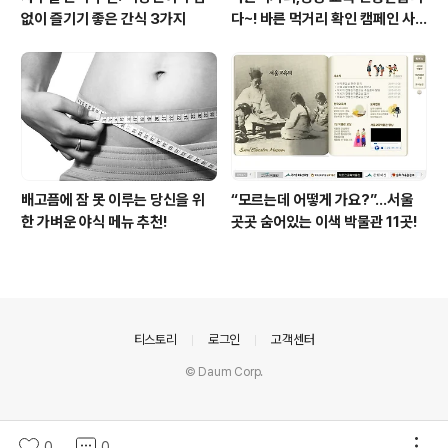
없이 즐기기 좋은 간식 3가지
다~! 바른 먹거리 확인 캠페인 사
이트 오픈!
배고픔에 잠 못 이루는 당신을 위
“모르는데 어떻게 가요?”...서울
한 가벼운 야식 메뉴 추천!
곳곳 숨어있는 이색 박물관 11곳!
의안내
티스토리
로그인
고객센터
© Daum Corp.
0
0