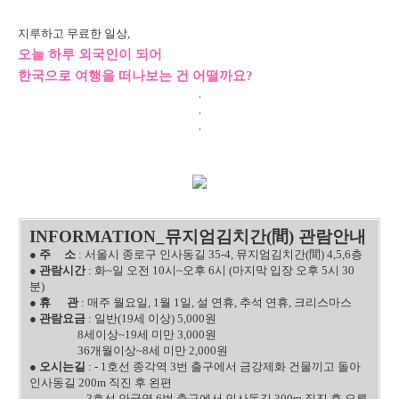
지루하고 무료한 일상,
오늘 하루 외국인이 되어
한국으로 여행을 떠나보는 건 어떨까요?
.
.
.
INFORMATION_
뮤지엄김치간(間)
관람안내
● 주 소
: 서울시 종로구 인사동길 35-4, 뮤지엄김치간(間) 4,5,6층
●
관람시간
: 화~일 오전 10시~오후 6시 (마지막 입장 오후 5시 30
분)
●
휴 관
: 매주 월요일, 1월 1일, 설 연휴, 추석 연휴, 크리스마스
●
관람요금
: 일반(19세 이상) 5,000원
8세이상~19세 미만 3,000원
36개월이상~8세 미만 2,000원
●
오시는길
: - 1호선 종각역 3번 출구에서 금강제화 건물끼고 돌아
인사동길 200m 직진 후 왼편
- 3호선 안국역 6번 출구에서 인사동길 300m 직진 후 오른