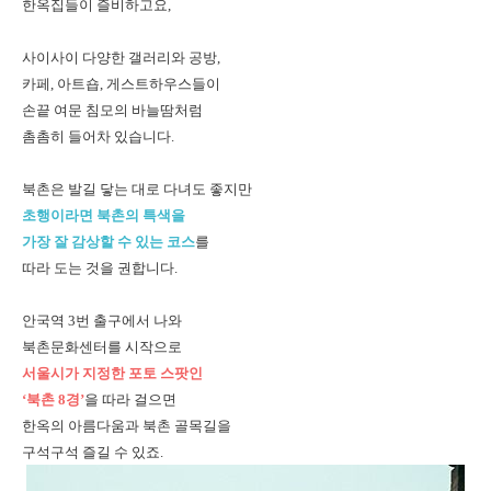
한옥집들이 즐비하고요,
사이사이 다양한 갤러리와 공방,
카페, 아트숍, 게스트하우스들이
손끝 여문 침모의 바늘땀처럼
촘촘히 들어차 있습니다.
북촌은 발길 닿는 대로 다녀도 좋지만
초행이라면 북촌의 특색을
가장 잘 감상할 수 있는 코스
를
따라 도는 것을 권합니다.
안국역 3번 출구에서 나와
북촌문화센터를 시작으로
서울시가 지정한 포토 스팟인
‘북촌 8경’
을 따라 걸으면
한옥의 아름다움과 북촌 골목길을
구석구석 즐길 수 있죠.