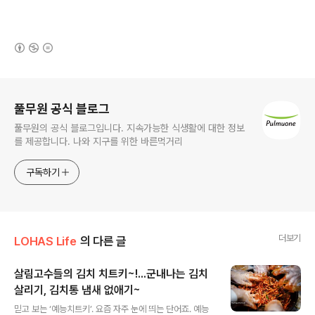
(새창열림)
로그 정보
풀무원 공식 블로그
풀무원의 공식 블로그입니다. 지속가능한 식생활에 대한 정보
를 제공합니다. 나와 지구를 위한 바른먹거리
구독하기
더보기
LOHAS Life
의 다른 글
살림고수들의 김치 치트키~!...군내나는 김치
살리기, 김치통 냄새 없애기~
글 내용
믿고 보는 ‘예능치트키’. 요즘 자주 눈에 띄는 단어죠. 예능