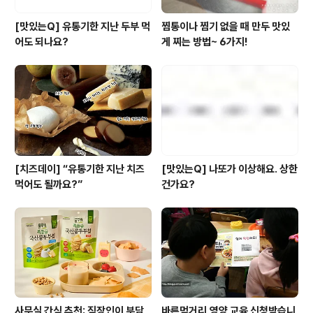
[맛있는Q] 유통기한 지난 두부 먹
찜통이나 찜기 없을 때 만두 맛있
어도 되나요?
게 찌는 방법~ 6가지!
[치즈데이] “유통기한 지난 치즈
[맛있는Q] 나또가 이상해요. 상한
먹어도 될까요?”
건가요?
사무실 간식 추천: 직장인이 부담
바른먹거리,영양 교육 신청받습니